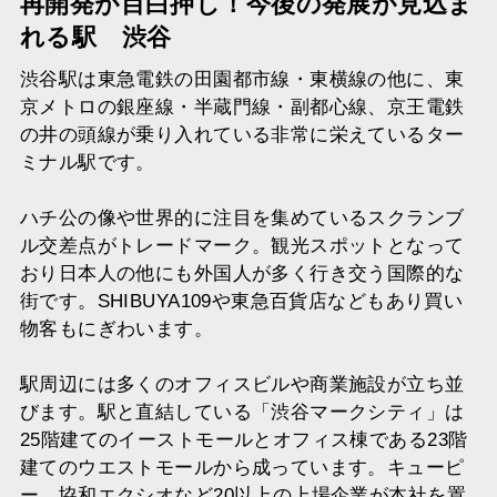
再開発が目白押し！今後の発展が見込ま
れる駅 渋谷
渋谷駅は東急電鉄の田園都市線・東横線の他に、東
京メトロの銀座線・半蔵門線・副都心線、京王電鉄
の井の頭線が乗り入れている非常に栄えているター
ミナル駅です。
ハチ公の像や世界的に注目を集めているスクランブ
ル交差点がトレードマーク。観光スポットとなって
おり日本人の他にも外国人が多く行き交う国際的な
街です。SHIBUYA109や東急百貨店などもあり買い
物客もにぎわいます。
駅周辺には多くのオフィスビルや商業施設が立ち並
びます。駅と直結している「渋谷マークシティ」は
25階建てのイーストモールとオフィス棟である23階
建てのウエストモールから成っています。キューピ
ー、協和エクシオなど20以上の上場企業が本社を置