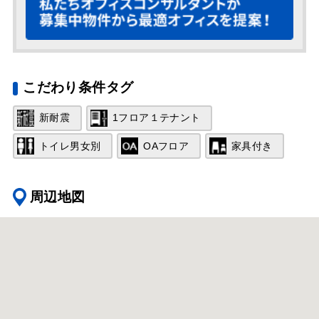
こだわり条件タグ
新耐震
1フロア１テナント
トイレ男女別
OAフロア
家具付き
周辺地図