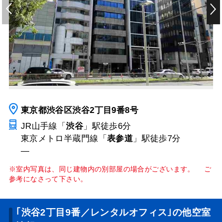
東京都渋谷区渋谷2丁目9番8号
JR山手線「
渋谷
」駅
徒歩6分
東京メトロ半蔵門線「
表参道
」駅
徒歩7分
―
※室内写真は、同じ建物内の別部屋の場合がございます。 ご
参考になさって下さい。
｢渋谷2丁目9番／レンタルオフィス｣の他空室