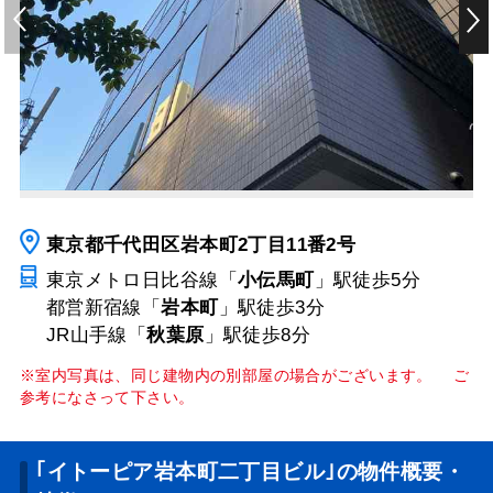
東京都千代田区岩本町2丁目11番2号
東京メトロ日比谷線「
小伝馬町
」駅
徒歩5分
都営新宿線「
岩本町
」駅
徒歩3分
JR山手線「
秋葉原
」駅
徒歩8分
※室内写真は、同じ建物内の別部屋の場合がございます。 ご
参考になさって下さい。
｢イトーピア岩本町二丁目ビル｣の物件概要・