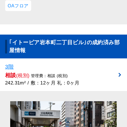
OAフロア
｢イトーピア岩本町二丁目ビル｣の成約済み部
屋情報
3階
相談
(税別)
管理費：相談 (税別)
242.31m² / 敷：12ヶ月 礼：0ヶ月