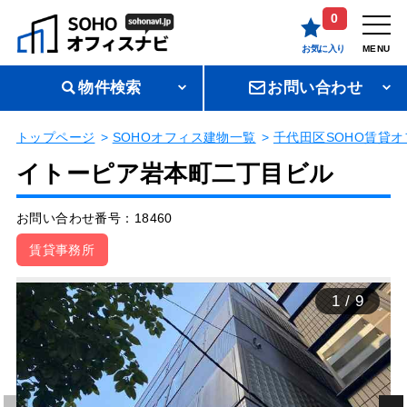
0
お気に入り
MENU
物件検索
お問い合わせ
トップページ
SOHOオフィス建物一覧
千代田区SOHO賃貸オ
イトーピア岩本町二丁目ビル
お問い合わせ番号：18460
賃貸事務所
1
/
9