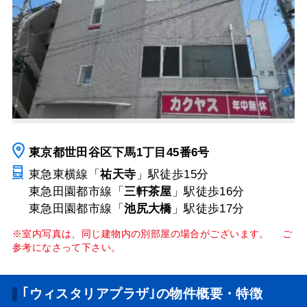
東京都世田谷区下馬1丁目45番6号
東急東横線「
祐天寺
」駅
徒歩15分
東急田園都市線「
三軒茶屋
」駅
徒歩16分
東急田園都市線「
池尻大橋
」駅
徒歩17分
※室内写真は、同じ建物内の別部屋の場合がございます。 ご
参考になさって下さい。
｢ウィスタリアプラザ｣の物件概要・特徴