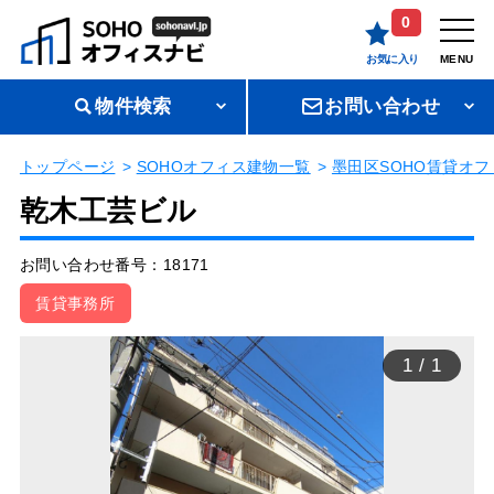
0
お気に入り
MENU
物件検索
お問い合わせ
トップページ
SOHOオフィス建物一覧
墨田区SOHO賃貸オフ
乾木工芸ビル
お問い合わせ番号：18171
賃貸事務所
1
/
1