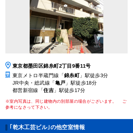
東京都墨田区錦糸町2丁目9番11号
東京メトロ半蔵門線「
錦糸町
」駅
徒歩3分
JR中央・総武線「
亀戸
」駅
徒歩18分
都営新宿線「
住吉
」駅
徒歩17分
※室内写真は、同じ建物内の別部屋の場合がございます。 ご
参考になさって下さい。
｢乾木工芸ビル｣の他空室情報