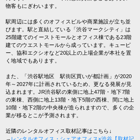
物客もにぎわいます。
駅周辺には多くのオフィスビルや商業施設が立ち並
びます。駅と直結している「渋谷マークシティ」は
25階建てのイーストモールとオフィス棟である23階
建てのウエストモールから成っています。キューピ
ー、協和エクシオなど20以上の上場企業が本社を置
く地域でもあります。
また、「渋谷駅地区 駅街区買いが都計画」が2020
年～2027年に計画されているため、更なる発展が見
込まれます。JR渋谷駅の東側に地上47階・地下7階
の東棟、西側に地上13階・地下5階の西棟、間に地上
10階・地下2階の中央棟が造られますので、多くの企
業が移るとこが予測されます。
近隣のレンタルオフィス取材記事はこちら↓
→
レンタルオフィス・シェアオフィス×渋谷【取材記