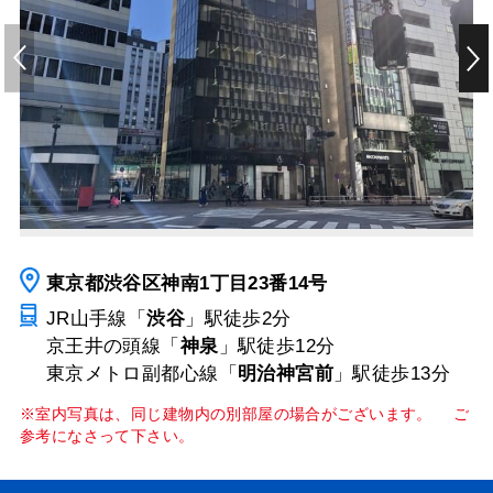
東京都渋谷区神南1丁目23番14号
JR山手線「
渋谷
」駅
徒歩2分
京王井の頭線「
神泉
」駅
徒歩12分
東京メトロ副都心線「
明治神宮前
」駅
徒歩13分
※室内写真は、同じ建物内の別部屋の場合がございます。 ご
参考になさって下さい。