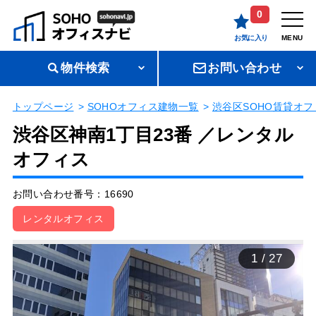
0
お気に入り
MENU
物件検索
お問い合わせ
トップページ
SOHOオフィス建物一覧
渋谷区SOHO賃貸オフ
渋谷区神南1丁目23番 ／レンタル
オフィス
お問い合わせ番号：16690
レンタルオフィス
1
/
27