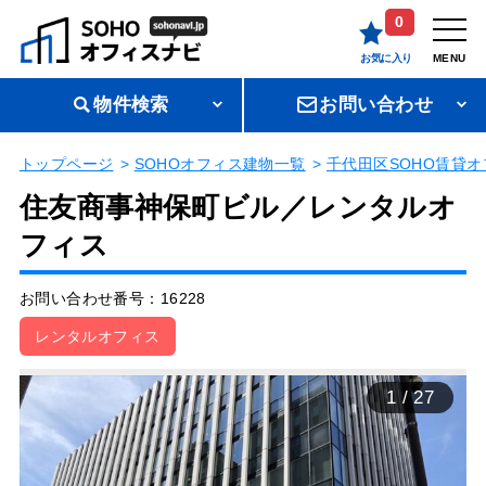
0
お気に入り
MENU
物件検索
お問い合わせ
トップページ
SOHOオフィス建物一覧
千代田区SOHO賃貸オ
住友商事神保町ビル／レンタルオ
フィス
お問い合わせ番号：16228
レンタルオフィス
1
/
27