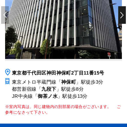
東京都千代田区神田神保町2丁目11番15号
東京メトロ半蔵門線「
神保町
」駅
徒歩3分
都営新宿線「
九段下
」駅
徒歩8分
JR中央線「
御茶ノ水
」駅
徒歩13分
※室内写真は、同じ建物内の別部屋の場合がございます。 ご
参考になさって下さい。