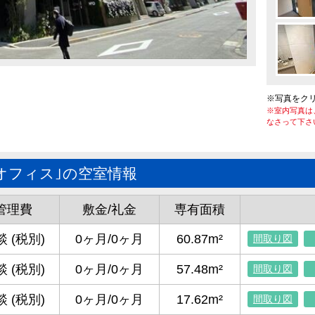
※写真をク
※室内写真は
なさって下さ
オフィス｣の空室情報
管理費
敷金/礼金
専有面積
 (税別)
0ヶ月/0ヶ月
60.87m²
間取り図
 (税別)
0ヶ月/0ヶ月
57.48m²
間取り図
 (税別)
0ヶ月/0ヶ月
17.62m²
間取り図