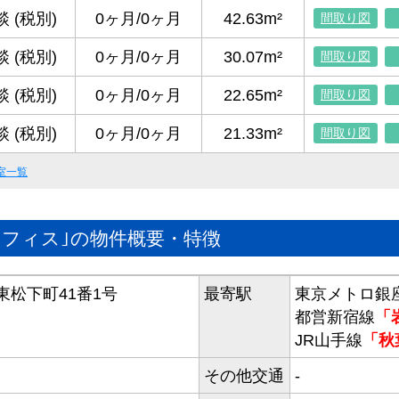
 (税別)
0ヶ月/0ヶ月
42.63m²
間取り図
 (税別)
0ヶ月/0ヶ月
30.07m²
間取り図
 (税別)
0ヶ月/0ヶ月
22.65m²
間取り図
 (税別)
0ヶ月/0ヶ月
21.33m²
間取り図
室一覧
オフィス｣の物件概要・特徴
松下町41番1号
最寄駅
東京メトロ銀
都営新宿線
「
JR山手線
「秋
その他交通
-