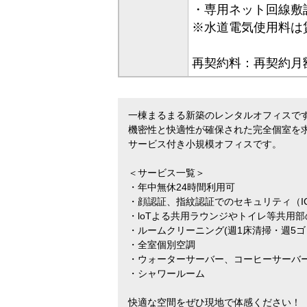
・専用ネット回線敷
※水道電気使用料は
再契約料：再契約月
一棟まるまる新築のレンタルオフィスで
機密性と快適性が確保された完全個室を
サービス付き小規模オフィスです。
＜サービス一覧＞
・年中無休24時間利用可
・顔認証、指紋認証でのセキュリティ（I
・loTよる共用ラウンジやトイレ等共用
・ルームクリーニング(週1床清掃・週5ゴ
・全室個別空調
・ウォーターサーバー、コーヒーサーバ
・シャワールーム
快適な空間をぜひ現地で体感ください！