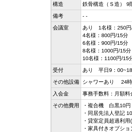
構造
鉄骨構造（Ｓ造） 9
備考
- -
会議室
あり 1名様：250円/
4名様：800円/15分
6名様：900円/15分
8名様：1000円/15分
10名様：1100円/15
受付
あり 平日9：00~18
その他設備
シャワーあり 24
入会金
事務手数料：月額料
その他費用
・複合機 白黒10円
・同居先法人登記 10
・貸室定員超過利用(追
・家具付きオプショ