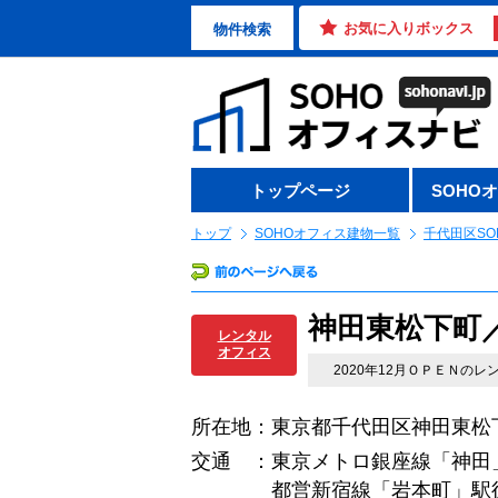
お気に入りボックス
物件検索
トップページ
SOHO
トップ
SOHOオフィス建物一覧
千代田区SO
神田東松下町
レンタル
オフィス
2020年12月ＯＰＥＮの
所在地：東京都千代田区神田東松下
交通 ：東京メトロ銀座線「神田
都営新宿線「岩本町」駅徒