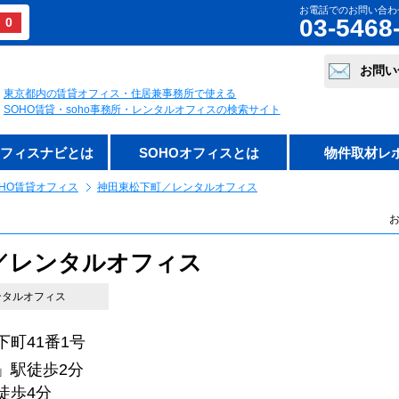
お電話でのお問い合わ
03-5468
0
お問い
東京都内の賃貸オフィス・住居兼事務所で使える
SOHO賃貸・soho事務所・レンタルオフィスの検索サイト
オフィスナビとは
SOHOオフィスとは
物件取材レ
HO賃貸オフィス
神田東松下町／レンタルオフィス
お
／レンタルオフィス
レンタルオフィス
町41番1号
」駅徒歩2分
歩4分