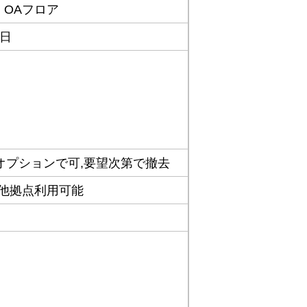
,
OAフロア
1日
オプションで可,要望次第で撤去
 他拠点利用可能