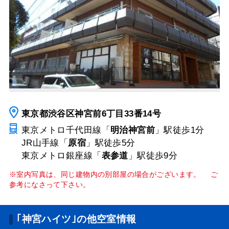
東京都渋谷区神宮前6丁目33番14号
東京メトロ千代田線「
明治神宮前
」駅
徒歩1分
JR山手線「
原宿
」駅
徒歩5分
東京メトロ銀座線「
表参道
」駅
徒歩9分
※室内写真は、同じ建物内の別部屋の場合がございます。 ご
参考になさって下さい。
｢神宮ハイツ｣の他空室情報