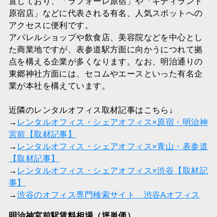
置しており、「ラフォーレ原宿」や「キディランド
原宿店」などに代表される有名、人気スポットへの
アクセスに便利です。
アパレルショップや飲食店、美容院などを中心とし
た商業地ですが、表参道駅方面に向かうにつれて拠
点を構える企業が多くなります。なお、明治通りの
東郷神社方面には、セコムやエースといった有名企
業が本社を構えています。
近隣のレンタルオフィス取材記事はこちら↓
→
レンタルオフィス・シェアオフィス×原宿・明治神
宮前【取材記事】
→
レンタルオフィス・シェアオフィス×青山・表参道
【取材記事】
→
レンタルオフィス・シェアオフィス×渋谷【取材記
事】
→
渋谷のオフィス専門検索サイト 渋谷Aオフィス
明治神宮前駅賃料相場（坪単価）