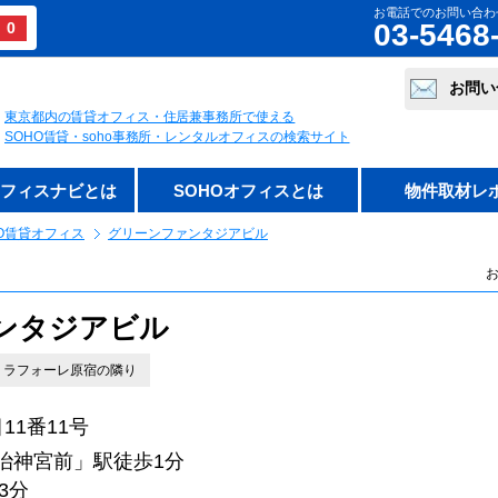
お電話でのお問い合わ
03-5468
0
お問い
東京都内の賃貸オフィス・住居兼事務所で使える
SOHO賃貸・soho事務所・レンタルオフィスの検索サイト
オフィスナビとは
SOHOオフィスとは
物件取材レ
O賃貸オフィス
グリーンファンタジアビル
お
ンタジアビル
 ラフォーレ原宿の隣り
1番11号
治神宮前」駅徒歩1分
3分