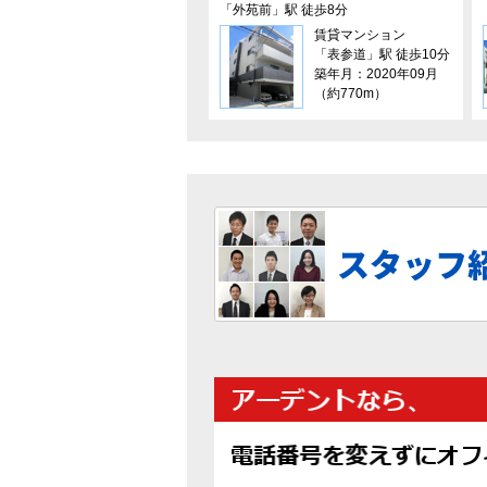
「外苑前」駅 徒歩8分
賃貸マンション
「表参道」駅 徒歩10分
築年月：2020年09月
（約770m）