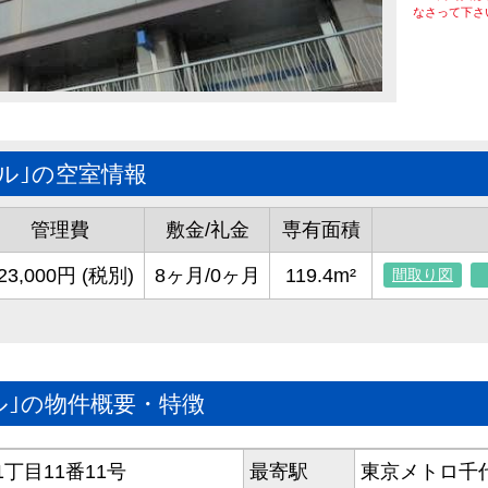
なさって下さ
ル｣の空室情報
管理費
敷金/礼金
専有面積
23,000円 (税別)
8ヶ月/0ヶ月
119.4m²
間取り図
ル｣の物件概要・特徴
丁目11番11号
最寄駅
東京メトロ千