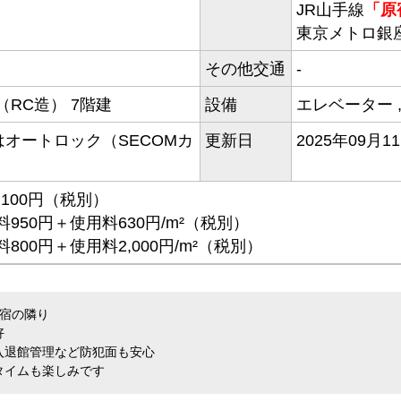
JR山手線
「原
東京メトロ銀
その他交通
-
RC造） 7階建
設備
エレベーター
はオートロック（SECOMカ
更新日
2025年09月1
100円（税別）
950円＋使用料630円/m²（税別）
00円＋使用料2,000円/m²（税別）
原宿の隣り
好
入退館管理など防犯面も安心
タイムも楽しみです