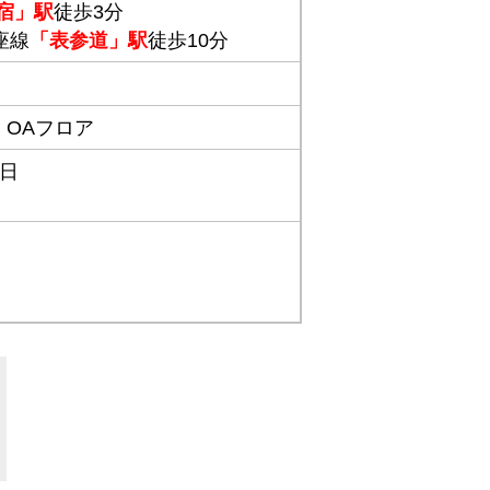
宿」駅
徒歩3分
座線
「表参道」駅
徒歩10分
,
OAフロア
1日