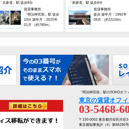
「北参道」駅 徒歩8分
「表参道」駅 徒歩8分
賃貸事務所
賃貸事務所
「明治神宮前」駅 徒歩
徒歩 築年月：1992年
10分 築年月：2025年
08月 （約1510m）
01月 （約790m）
「明治神宮前」駅のSOHOオフ
東京の賃貸オフィ
03-5468-6
〒150-0002 東京都渋谷区渋谷3
東京都知事免許（4）第86290号