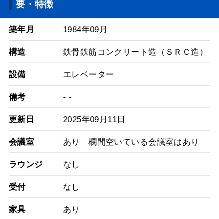
要・特徴
築年月
1984年09月
構造
鉄骨鉄筋コンクリート造（ＳＲＣ造）
設備
エレベーター
備考
- -
更新日
2025年09月11日
会議室
あり 欄間空いている会議室はあり
ラウンジ
なし
受付
なし
家具
あり