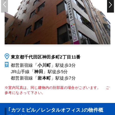
東京都千代田区神田多町2丁目11番
都営新宿線「
小川町
」駅
徒歩3分
JR山手線「
神田
」駅
徒歩5分
都営新宿線「
岩本町
」駅
徒歩7分
※室内写真は、同じ建物内の別部屋の場合がございます。 ご
参考になさって下さい。
｢カツミビル／レンタルオフィス｣の物件概