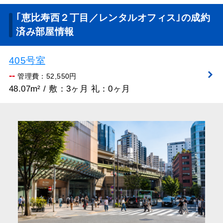
｢恵比寿西２丁目／レンタルオフィス｣の成約
済み部屋情報
405号室
--
管理費：52,550円
48.07m² / 敷：3ヶ月 礼：0ヶ月