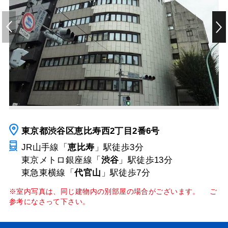
東京都渋谷区恵比寿西2丁目2番6号
JR山手線「
恵比寿
」駅
徒歩3分
東京メトロ銀座線「
渋谷
」駅
徒歩13分
東急東横線「
代官山
」駅
徒歩7分
※室内写真は、同じ建物内の別部屋の場合がございます。 ご
参考になさって下さい。