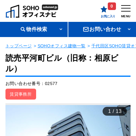
0
お気に入り
MENU
物件検索
お問い合わせ
トップページ
SOHOオフィス建物一覧
千代田区SOHO賃貸オ
読売平河町ビル（旧称：相原ビ
ル）
お問い合わせ番号：02577
賃貸事務所
1
/
13