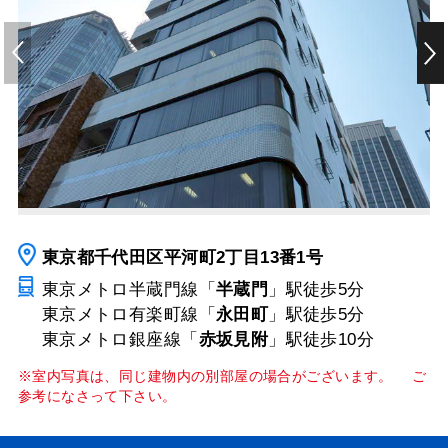
東京都千代田区平河町2丁目13番1号
東京メトロ半蔵門線「
半蔵門
」駅
徒歩5分
東京メトロ有楽町線「
永田町
」駅
徒歩5分
東京メトロ銀座線「
赤坂見附
」駅
徒歩10分
※室内写真は、同じ建物内の別部屋の場合がございます。 ご
参考になさって下さい。