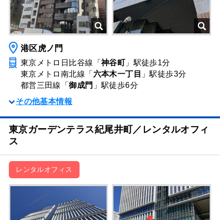
港区虎ノ門
東京メトロ日比谷線「
神谷町
」駅
徒歩1分
東京メトロ南北線「
六本木一丁目
」駅
徒歩3分
都営三田線「
御成門
」駅
徒歩6分
その他基本情報
東京ガーデンテラス紀尾井町／レンタルオフィ
ス
レンタルオフィス