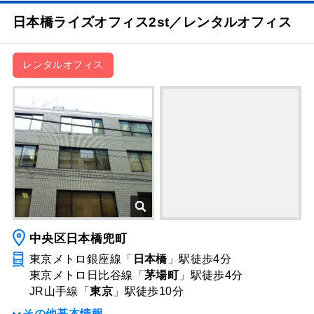
日本橋ライズオフィス2st／レンタルオフィス
レンタルオフィス
中央区日本橋兜町
東京メトロ銀座線「
日本橋
」駅
徒歩4分
東京メトロ日比谷線「
茅場町
」駅
徒歩4分
JR山手線「
東京
」駅
徒歩10分
その他基本情報