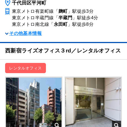
千代田区平河町
東京メトロ有楽町線「
麹町
」駅
徒歩3分
東京メトロ半蔵門線「
半蔵門
」駅
徒歩4分
東京メトロ南北線「
永田町
」駅
徒歩8分
その他基本情報
西新宿ライズオフィス３rd／レンタルオフィス
レンタルオフィス