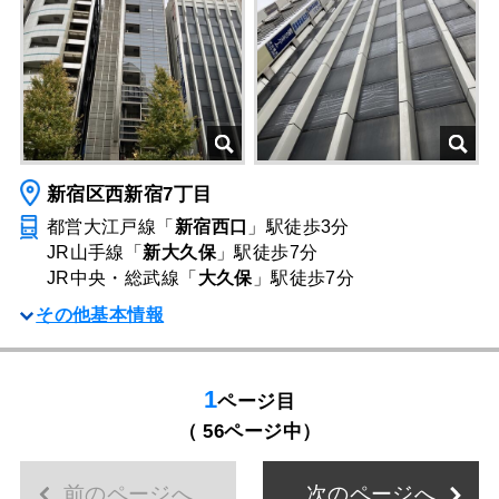
新宿区西新宿7丁目
都営大江戸線「
新宿西口
」駅
徒歩3分
JR山手線「
新大久保
」駅
徒歩7分
JR中央・総武線「
大久保
」駅
徒歩7分
その他基本情報
1
ページ目
（ 56ページ中）
前のページへ
次のページへ