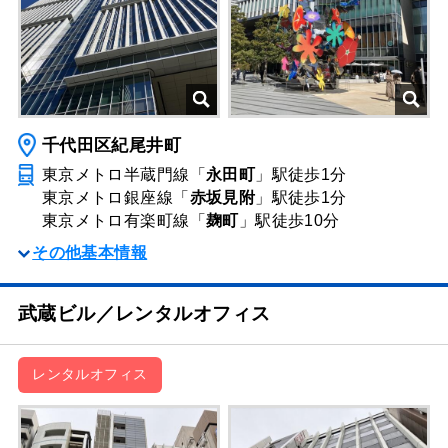
千代田区紀尾井町
東京メトロ半蔵門線「
永田町
」駅
徒歩1分
東京メトロ銀座線「
赤坂見附
」駅
徒歩1分
東京メトロ有楽町線「
麹町
」駅
徒歩10分
その他基本情報
武蔵ビル／レンタルオフィス
レンタルオフィス