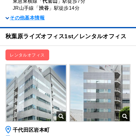
東急東横線「
代官山
」駅
徒歩7分
JR山手線「
渋谷
」駅
徒歩14分
その他基本情報
秋葉原ライズオフィス1st／レンタルオフィス
レンタルオフィス
千代田区岩本町