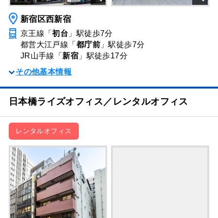
新宿区西新宿
京王線「
初台
」駅
徒歩7分
都営大江戸線「
都庁前
」駅
徒歩7分
JR山手線「
新宿
」駅
徒歩17分
その他基本情報
日本橋ライズオフィス／レンタルオフィス
レンタルオフィス