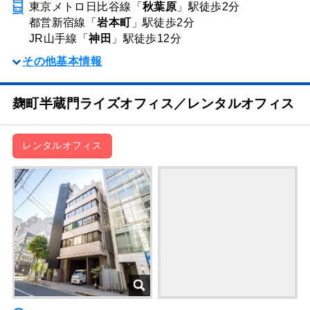
東京メトロ日比谷線「
秋葉原
」駅
徒歩2分
都営新宿線「
岩本町
」駅
徒歩2分
JR山手線「
神田
」駅
徒歩12分
その他基本情報
麹町半蔵門ライズオフィス／レンタルオフィス
レンタルオフィス