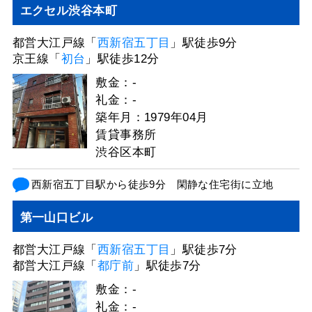
エクセル渋谷本町
都営大江戸線「
西新宿五丁目
」駅徒歩9分
京王線「
初台
」駅徒歩12分
敷金：-
礼金：-
築年月：1979年04月
賃貸事務所
渋谷区本町
西新宿五丁目駅から徒歩9分 閑静な住宅街に立地
第一山口ビル
都営大江戸線「
西新宿五丁目
」駅徒歩7分
都営大江戸線「
都庁前
」駅徒歩7分
敷金：-
礼金：-