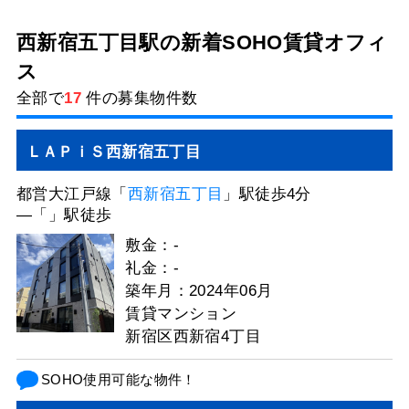
西新宿五丁目駅の新着SOHO賃貸オフィ
ス
全部で
17
件の募集物件数
ＬＡＰｉＳ⻄新宿五丁⽬
都営大江戸線「
西新宿五丁目
」駅徒歩4分
―「
」駅徒歩
敷金：-
礼金：-
築年月：2024年06月
賃貸マンション
新宿区⻄新宿4丁⽬
SOHO使用可能な物件！