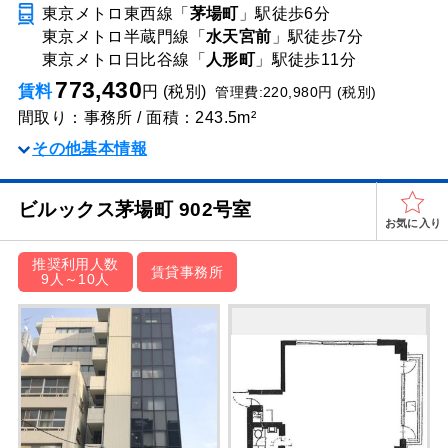
東京メトロ東西線「
茅場町
」駅
徒歩6分
東京メトロ半蔵門線「
水天宮前
」駅
徒歩7分
東京メトロ日比谷線「
人形町
」駅
徒歩11分
773,430
賃料
円 (税別)
管理費:220,980円 (税別)
間取り：事務所 / 面積：243.5m²
その他基本情報
ビルックス茅場町 902号室
お気に入り
推奨利用人数
賃貸事務所
9人～10人