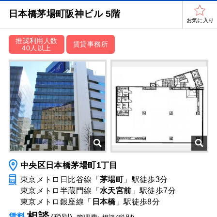
日本橋茅場町阪神ビル 5階
お気に入り
推奨利用人数
賃貸事務所
40人以上
中央区日本橋茅場町1丁目
東京メトロ日比谷線「
茅場町
」駅
徒歩3分
東京メトロ半蔵門線「
水天宮前
」駅
徒歩7分
東京メトロ銀座線「
日本橋
」駅
徒歩8分
相談
賃料
(税別)