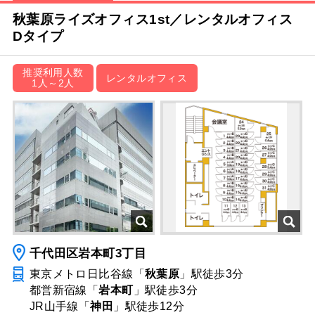
秋葉原ライズオフィス1st／レンタルオフィス
Dタイプ
推奨利用人数
レンタルオフィス
1人～2人
千代田区岩本町3丁目
東京メトロ日比谷線「
秋葉原
」駅
徒歩3分
都営新宿線「
岩本町
」駅
徒歩3分
JR山手線「
神田
」駅
徒歩12分