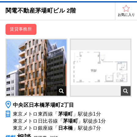
関電不動産茅場町ビル 2階
お気に入り
賃貸事務所
中央区日本橋茅場町2丁目
東京メトロ東西線「
茅場町
」駅
徒歩1分
東京メトロ日比谷線「
茅場町
」駅
徒歩1分
東京メトロ銀座線「
日本橋
」駅
徒歩7分