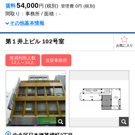
54,000
賃料
円 (税別)
管理費:0円 (税別)
間取り：事務所 / 面積：-
その他基本情報
第１井上ビル 102号室
お気に入り
推奨利用人数
賃貸事務所
13人～14人