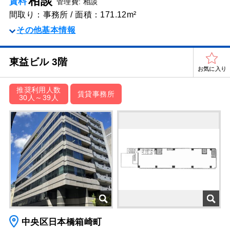
相談
賃料
管理費: 相談
間取り：事務所 / 面積：171.12m²
その他基本情報
東益ビル 3階
お気に入り
推奨利用人数
賃貸事務所
30人～39人
中央区日本橋箱崎町