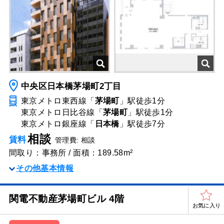
中央区日本橋茅場町2丁目
東京メトロ東西線「
茅場町
」駅
徒歩1分
東京メトロ日比谷線「
茅場町
」駅
徒歩1分
東京メトロ銀座線「
日本橋
」駅
徒歩7分
相談
賃料
管理費: 相談
間取り：事務所 / 面積：189.58m²
その他基本情報
関電不動産茅場町ビル 4階
お気に入り