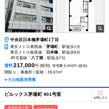
中央区日本橋茅場町1丁目
東京メトロ東西線「
茅場町
」駅
徒歩1分
東京メトロ銀座線「
日本橋
」駅
徒歩6分
JR京葉線「
八丁堀
」駅
徒歩7分
217,000
賃料
円 (税別)
管理費:8,000円 (税別)
間取り：事務所 / 面積：39.67m²
その他基本情報
ビルックス茅場町 901号室
お気に入り
推奨利用人数