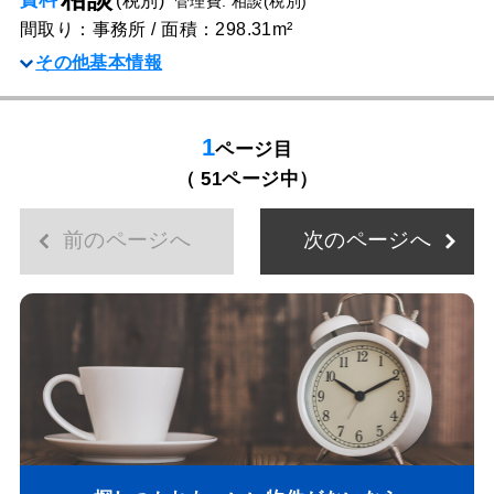
管理費: 相談(税別)
間取り：事務所 / 面積：298.31m²
その他基本情報
1
ページ目
（ 51ページ中）
前のページへ
次のページへ