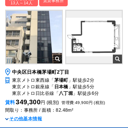
賃貸事務所
13人～14人
中央区日本橋茅場町2丁目
東京メトロ東西線「
茅場町
」駅
徒歩2分
東京メトロ銀座線「
日本橋
」駅
徒歩5分
東京メトロ日比谷線「
八丁堀
」駅
徒歩6分
349,300
賃料
円 (税別)
管理費:49,900円 (税別)
間取り：事務所 / 面積：82.48m²
その他基本情報