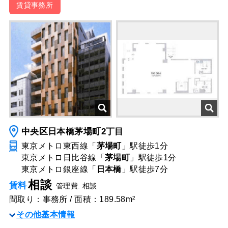
賃貸事務所
中央区日本橋茅場町2丁目
東京メトロ東西線「
茅場町
」駅
徒歩1分
東京メトロ日比谷線「
茅場町
」駅
徒歩1分
東京メトロ銀座線「
日本橋
」駅
徒歩7分
相談
賃料
管理費: 相談
間取り：事務所 / 面積：189.58m²
その他基本情報