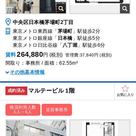
中央区日本橋茅場町2丁目
東京メトロ東西線「
茅場町
」駅
徒歩2分
東京メトロ銀座線「
日本橋
」駅
徒歩5分
東京メトロ日比谷線「
八丁堀
」駅
徒歩6分
264,880
賃料
円 (税別)
管理費:37,840円 (税別)
間取り：事務所 / 面積：62.55m²
その他基本情報
マルテービル 1階
成約済み
お気に入り
推奨利用人数
賃貸事務所
5人～6人