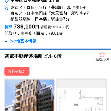
中央区日本橋茅場町2丁目
東京メトロ日比谷線「
茅場町
」駅
徒歩1分
東京メトロ半蔵門線「
水天宮前
」駅
徒歩9分
都営浅草線「
日本橋
」駅
徒歩7分
736,100
賃料
円
管理費:131,450円
間取り：事務所 / 面積：79.01m²
その他基本情報
関電不動産茅場町ビル 6階
お気に入り
賃貸事務所