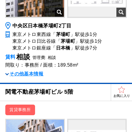
中央区日本橋茅場町2丁目
東京メトロ東西線「
茅場町
」駅
徒歩1分
東京メトロ日比谷線「
茅場町
」駅
徒歩1分
東京メトロ銀座線「
日本橋
」駅
徒歩7分
相談
賃料
管理費: 相談
間取り：事務所 / 面積：189.58m²
その他基本情報
関電不動産茅場町ビル 5階
お気に入り
賃貸事務所