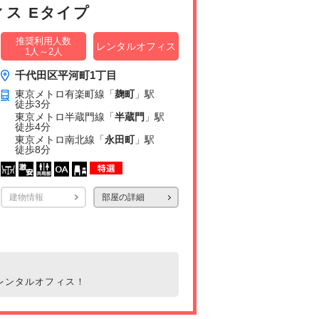
ス Eタイプ
推奨利用人数
レンタルオフィス
1人～2人
千代田区平河町1丁目
東京メトロ有楽町線「
麹町
」駅
徒歩3分
東京メトロ半蔵門線「
半蔵門
」駅
徒歩4分
東京メトロ南北線「
永田町
」駅
徒歩8分
建物情報
部屋の詳細
レンタルオフィス！