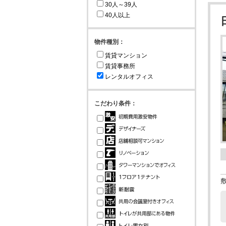
30人～39人
40人以上
物件種別：
賃貸マンション
賃貸事務所
レンタルオフィス
こだわり条件：