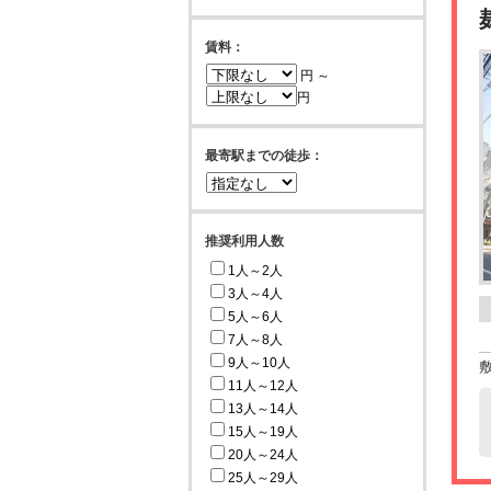
賃料：
円 ～
円
最寄駅までの徒歩：
推奨利用人数
1人～2人
3人～4人
5人～6人
7人～8人
9人～10人
11人～12人
13人～14人
15人～19人
20人～24人
25人～29人