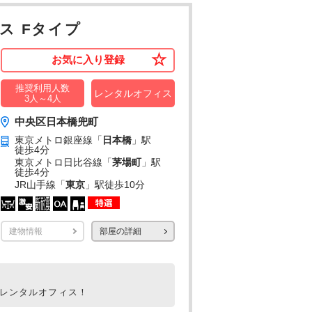
ス Fタイプ
お気に入り登録
推奨利用人数
レンタルオフィス
3人～4人
中央区日本橋兜町
東京メトロ銀座線「
日本橋
」駅
徒歩4分
東京メトロ日比谷線「
茅場町
」駅
徒歩4分
JR山手線「
東京
」駅
徒歩10分
建物情報
部屋の詳細
室レンタルオフィス！