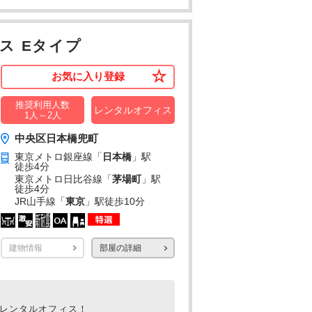
ス Eタイプ
お気に入り登録
推奨利用人数
レンタルオフィス
1人～2人
中央区日本橋兜町
東京メトロ銀座線「
日本橋
」駅
徒歩4分
東京メトロ日比谷線「
茅場町
」駅
徒歩4分
JR山手線「
東京
」駅
徒歩10分
建物情報
部屋の詳細
室レンタルオフィス！