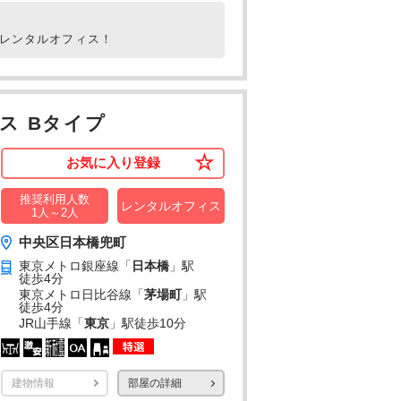
室レンタルオフィス！
ス Bタイプ
お気に入り登録
推奨利用人数
レンタルオフィス
1人～2人
中央区日本橋兜町
東京メトロ銀座線「
日本橋
」駅
徒歩4分
東京メトロ日比谷線「
茅場町
」駅
徒歩4分
JR山手線「
東京
」駅
徒歩10分
建物情報
部屋の詳細