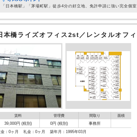
「日本橋駅」「茅場町駅」徒歩4分の好立地、免許申請に強い完全個
日本橋ライズオフィス2st／レンタルオフィ
賃料
管理費
間取り
面積
39,000円 (税別)
0円 (税別)
事務所
敷金：0ヶ月
礼金：0ヶ月
築年月：1995年03月