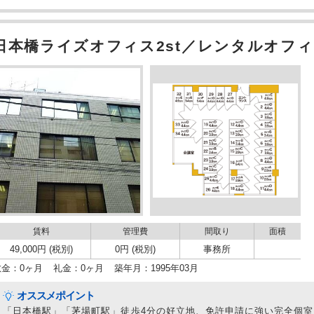
日本橋ライズオフィス2st／レンタルオフィ
賃料
管理費
間取り
面積
49,000円 (税別)
0円 (税別)
事務所
敷金：0ヶ月
礼金：0ヶ月
築年月：1995年03月
オススメポイント
「日本橋駅」「茅場町駅」徒歩4分の好立地、免許申請に強い完全個