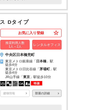
ス Dタイプ
お気に入り登録
推奨利用人数
レンタルオフィス
1人～2人
中央区日本橋兜町
東京メトロ銀座線「
日本橋
」駅
徒歩4分
東京メトロ日比谷線「
茅場町
」駅
徒歩4分
JR山手線「
東京
」駅
徒歩10分
建物情報
部屋の詳細