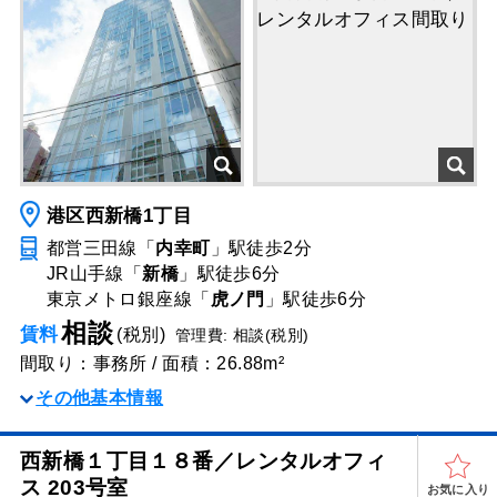
港区西新橋1丁目
都営三田線「
内幸町
」駅
徒歩2分
JR山手線「
新橋
」駅
徒歩6分
東京メトロ銀座線「
虎ノ門
」駅
徒歩6分
相談
賃料
(税別)
管理費: 相談(税別)
間取り：事務所 / 面積：26.88m²
その他基本情報
西新橋１丁目１８番／レンタルオフィ
ス 203号室
お気に入り