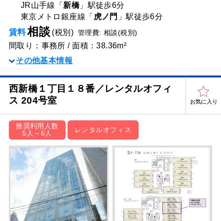
JR山手線「
新橋
」駅
徒歩6分
東京メトロ銀座線「
虎ノ門
」駅
徒歩6分
相談
賃料
(税別)
管理費: 相談(税別)
間取り：事務所 / 面積：38.36m²
その他基本情報
西新橋１丁目１８番／レンタルオフィ
ス 204号室
お気に入り
推奨利用人数
レンタルオフィス
5人～6人