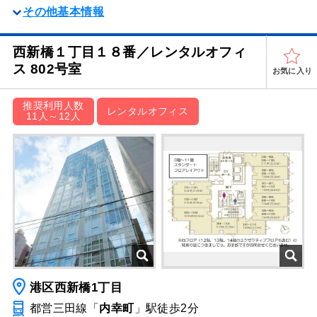
その他基本情報
西新橋１丁目１８番／レンタルオフィ
ス 802号室
お気に入り
推奨利用人数
レンタルオフィス
11人～12人
港区西新橋1丁目
都営三田線「
内幸町
」駅
徒歩2分