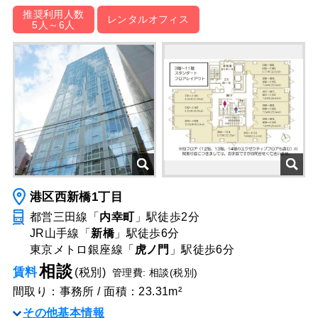
推奨利用人数
レンタルオフィス
5人～6人
港区西新橋1丁目
都営三田線「
内幸町
」駅
徒歩2分
JR山手線「
新橋
」駅
徒歩6分
東京メトロ銀座線「
虎ノ門
」駅
徒歩6分
相談
賃料
(税別)
管理費: 相談(税別)
間取り：事務所 / 面積：23.31m²
その他基本情報