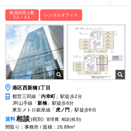
推奨利用人数
レンタルオフィス
3人～4人
港区西新橋1丁目
都営三田線「
内幸町
」駅
徒歩2分
JR山手線「
新橋
」駅
徒歩6分
東京メトロ銀座線「
虎ノ門
」駅
徒歩6分
相談
賃料
(税別)
管理費: 相談(税別)
間取り：事務所 / 面積：26.89m²