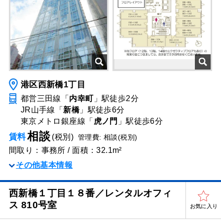
港区西新橋1丁目
都営三田線「
内幸町
」駅
徒歩2分
JR山手線「
新橋
」駅
徒歩6分
東京メトロ銀座線「
虎ノ門
」駅
徒歩6分
相談
賃料
(税別)
管理費: 相談(税別)
間取り：事務所 / 面積：32.1m²
その他基本情報
西新橋１丁目１８番／レンタルオフィ
ス 810号室
お気に入り