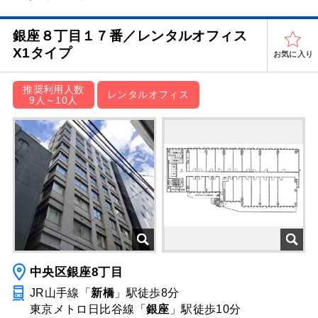
銀座８丁目１７番／レンタルオフィス
X1タイプ
お気に入り
推奨利用人数
レンタルオフィス
9人～10人
中央区銀座8丁目
JR山手線「
新橋
」駅
徒歩8分
東京メトロ日比谷線「
銀座
」駅
徒歩10分