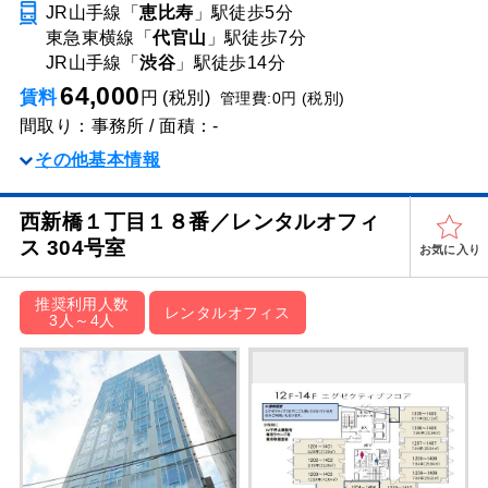
JR山手線「
恵比寿
」駅
徒歩5分
東急東横線「
代官山
」駅
徒歩7分
JR山手線「
渋谷
」駅
徒歩14分
64,000
賃料
円 (税別)
管理費:0円 (税別)
間取り：事務所 / 面積：-
その他基本情報
西新橋１丁目１８番／レンタルオフィ
ス 304号室
お気に入り
推奨利用人数
レンタルオフィス
3人～4人