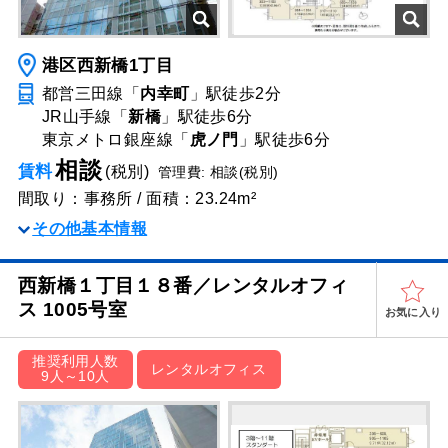
港区西新橋1丁目
都営三田線「
内幸町
」駅
徒歩2分
JR山手線「
新橋
」駅
徒歩6分
東京メトロ銀座線「
虎ノ門
」駅
徒歩6分
相談
賃料
(税別)
管理費: 相談(税別)
間取り：事務所 / 面積：23.24m²
その他基本情報
西新橋１丁目１８番／レンタルオフィ
ス 1005号室
お気に入り
推奨利用人数
レンタルオフィス
9人～10人