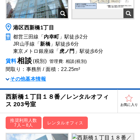
港区西新橋1丁目
都営三田線「
内幸町
」駅
徒歩2分
JR山手線「
新橋
」駅
徒歩6分
東京メトロ銀座線「
虎ノ門
」駅
徒歩6分
相談
賃料
(税別)
管理費: 相談(税別)
間取り：事務所 / 面積：22.25m²
その他基本情報
西新橋１丁目１８番／レンタルオフィ
ス 203号室
お気に入り
推奨利用人数
レンタルオフィス
7人～8人