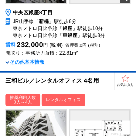
中央区銀座8丁目
JR山手線「
新橋
」駅
徒歩8分
東京メトロ日比谷線「
銀座
」駅
徒歩10分
東京メトロ日比谷線「
東銀座
」駅
徒歩8分
232,000
賃料
円 (税別)
管理費:0円 (税別)
間取り：事務所 / 面積：22.81m²
その他基本情報
三和ビル／レンタルオフィス 4名用
お気に入り
推奨利用人数
レンタルオフィス
3人～4人