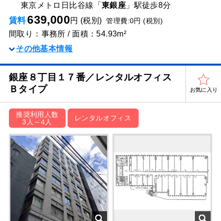
東京メトロ日比谷線「
東銀座
」駅
徒歩8分
639,000
賃料
円 (税別)
管理費:0円 (税別)
間取り：事務所 / 面積：54.93m²
その他基本情報
銀座８丁目１７番／レンタルオフィス
Ｂタイプ
お気に入り
推奨利用人数
レンタルオフィス
3人～4人