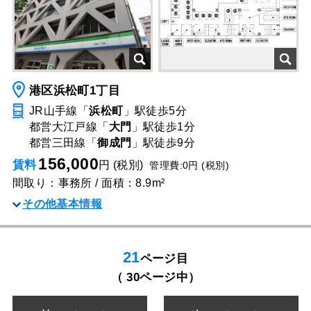
港区浜松町1丁目
JR山手線「
浜松町
」駅
徒歩5分
都営大江戸線「
大門
」駅
徒歩1分
都営三田線「
御成門
」駅
徒歩9分
156,000
賃料
円 (税別)
管理費:0円 (税別)
間取り：事務所 / 面積：8.9m²
その他基本情報
21
ページ目
（ 30ページ中）