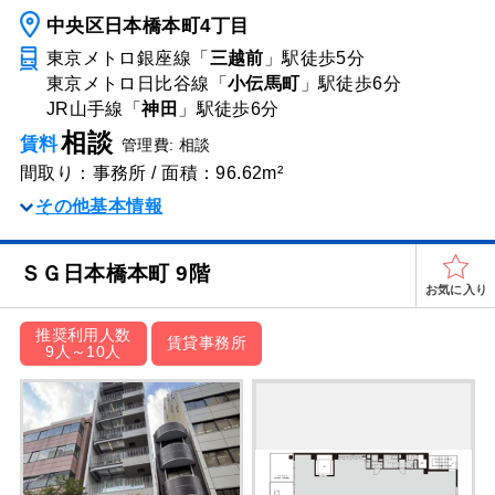
中央区日本橋本町4丁目
東京メトロ銀座線「
三越前
」駅
徒歩5分
東京メトロ日比谷線「
小伝馬町
」駅
徒歩6分
JR山手線「
神田
」駅
徒歩6分
相談
賃料
管理費: 相談
間取り：事務所 / 面積：96.62m²
その他基本情報
ＳＧ⽇本橋本町 9階
お気に入り
推奨利用人数
賃貸事務所
9人～10人