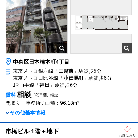
中央区日本橋本町4丁目
東京メトロ銀座線「
三越前
」駅
徒歩5分
東京メトロ日比谷線「
小伝馬町
」駅
徒歩6分
JR山手線「
神田
」駅
徒歩6分
相談
賃料
管理費: 相談
間取り：事務所 / 面積：96.18m²
その他基本情報
市橋ビル 1階＋地下
お気に入り