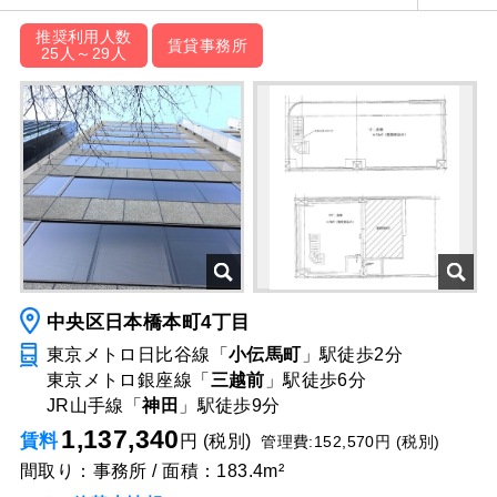
推奨利用人数
賃貸事務所
25人～29人
中央区日本橋本町4丁目
東京メトロ日比谷線「
小伝馬町
」駅
徒歩2分
東京メトロ銀座線「
三越前
」駅
徒歩6分
JR山手線「
神田
」駅
徒歩9分
1,137,340
賃料
円 (税別)
管理費:152,570円 (税別)
間取り：事務所 / 面積：183.4m²