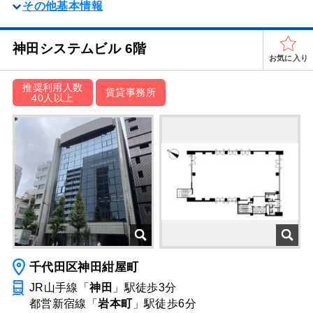
その他基本情報
神田システムビル 6階
お気に入り
推奨利用人数
賃貸事務所
40人以上
千代田区神田紺屋町
JR山手線「
神田
」駅
徒歩3分
都営新宿線「
岩本町
」駅
徒歩6分