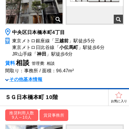
中央区日本橋本町4丁目
東京メトロ銀座線「
三越前
」駅
徒歩5分
東京メトロ日比谷線「
小伝馬町
」駅
徒歩6分
JR山手線「
神田
」駅
徒歩6分
相談
賃料
管理費: 相談
間取り：事務所 / 面積：96.47m²
その他基本情報
ＳＧ⽇本橋本町 10階
お気に入り
推奨利用人数
賃貸事務所
9人～10人