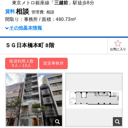
東京メトロ銀座線「
三越前
」駅
徒歩8分
相談
賃料
管理費: 相談
間取り：事務所 / 面積：460.73m²
その他基本情報
ＳＧ⽇本橋本町 8階
お気に入り
推奨利用人数
賃貸事務所
9人～10人