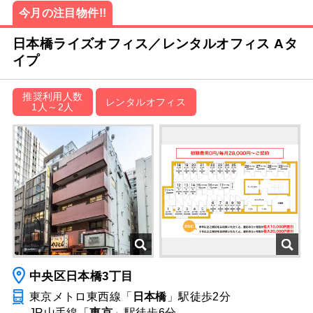
今月の注目物件!!
日本橋ライズオフィス／レンタルオフィス Aタ
イプ
推奨利用人数
レンタルオフィス
1人～2人
中央区日本橋3丁目
東京メトロ東西線「
日本橋
」駅
徒歩2分
JR山手線「
東京
」駅
徒歩6分