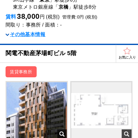
東京メトロ銀座線「
京橋
」駅
徒歩8分
38,000
賃料
円 (税別)
管理費:0円 (税別)
間取り：事務所 / 面積：-
その他基本情報
関電不動産茅場町ビル 5階
お気に入り
賃貸事務所