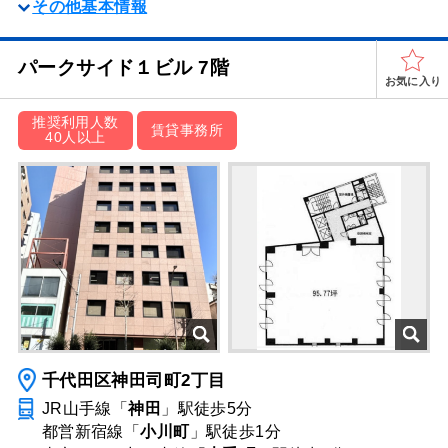
その他基本情報
パークサイド１ビル 7階
お気に入り
推奨利用人数
賃貸事務所
40人以上
千代田区神田司町2丁目
JR山手線「
神田
」駅
徒歩5分
都営新宿線「
小川町
」駅
徒歩1分