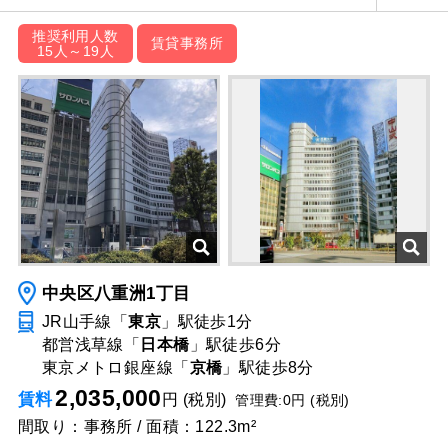
推奨利用人数
賃貸事務所
15人～19人
中央区八重洲1丁目
JR山手線「
東京
」駅
徒歩1分
都営浅草線「
日本橋
」駅
徒歩6分
東京メトロ銀座線「
京橋
」駅
徒歩8分
2,035,000
賃料
円 (税別)
管理費:0円 (税別)
間取り：事務所 / 面積：122.3m²