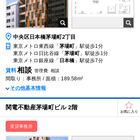
中央区日本橋茅場町2丁目
東京メトロ東西線「
茅場町
」駅
徒歩1分
東京メトロ日比谷線「
茅場町
」駅
徒歩1分
東京メトロ銀座線「
日本橋
」駅
徒歩7分
相談
賃料
管理費: 相談
間取り：事務所 / 面積：189.58m²
その他基本情報
関電不動産茅場町ビル 2階
お気に入り
賃貸事務所