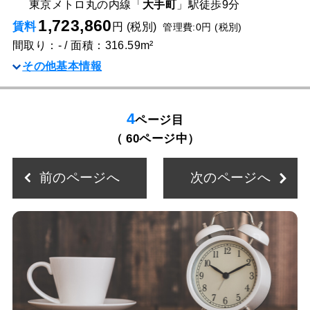
東京メトロ丸の内線「
大手町
」駅
徒歩9分
1,723,860
賃料
円 (税別)
管理費:0円 (税別)
間取り：- / 面積：316.59m²
その他基本情報
4
ページ目
（ 60ページ中）
前のページへ
次のページへ