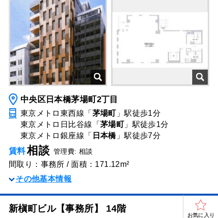
中央区日本橋茅場町2丁目
東京メトロ東西線「
茅場町
」駅
徒歩1分
東京メトロ日比谷線「
茅場町
」駅
徒歩1分
東京メトロ銀座線「
日本橋
」駅
徒歩7分
相談
賃料
管理費: 相談
間取り：事務所 / 面積：171.12m²
その他基本情報
新槇町ビル【事務所】 14階
お気に入り