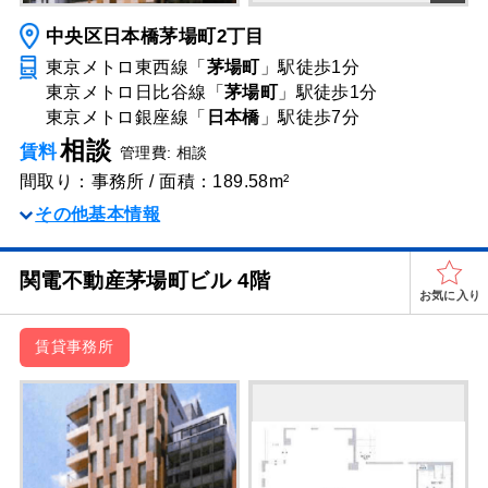
中央区日本橋茅場町2丁目
東京メトロ東西線「
茅場町
」駅
徒歩1分
東京メトロ日比谷線「
茅場町
」駅
徒歩1分
東京メトロ銀座線「
日本橋
」駅
徒歩7分
相談
賃料
管理費: 相談
間取り：事務所 / 面積：189.58m²
その他基本情報
関電不動産茅場町ビル 4階
お気に入り
賃貸事務所