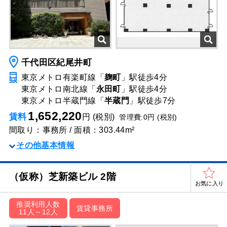
千代田区紀尾井町
東京メトロ有楽町線「
麹町
」駅
徒歩4分
東京メトロ南北線「
永田町
」駅
徒歩4分
東京メトロ半蔵門線「
半蔵門
」駅
徒歩7分
1,652,220
賃料
円 (税別)
管理費:0円 (税別)
間取り：事務所 / 面積：303.44m²
その他基本情報
（仮称）芝新築ビル 2階
お気に入り
推奨利用人数
賃貸事務所
11人～12人