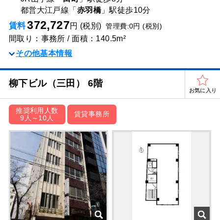
都営大江戸線「
赤羽橋
」駅
徒歩10分
372,727
賃料
円 (税別)
管理費:0円 (税別)
間取り：事務所 / 面積：140.5m²
その他基本情報
柳下ビル（三田） 6階
お気に入り
推奨利用人数
賃貸事務所
9人～10人