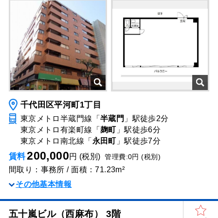
千代田区平河町1丁目
東京メトロ半蔵門線「
半蔵門
」駅
徒歩2分
東京メトロ有楽町線「
麹町
」駅
徒歩6分
東京メトロ南北線「
永田町
」駅
徒歩7分
200,000
賃料
円 (税別)
管理費:0円 (税別)
間取り：事務所 / 面積：71.23m²
その他基本情報
五十嵐ビル（西麻布） 3階