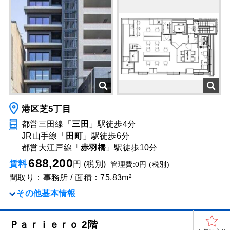
港区芝5丁目
都営三田線「
三田
」駅
徒歩4分
JR山手線「
田町
」駅
徒歩6分
都営大江戸線「
赤羽橋
」駅
徒歩10分
688,200
賃料
円 (税別)
管理費:0円 (税別)
間取り：事務所 / 面積：75.83m²
その他基本情報
Ｐａｒｉｅｒｏ 2階