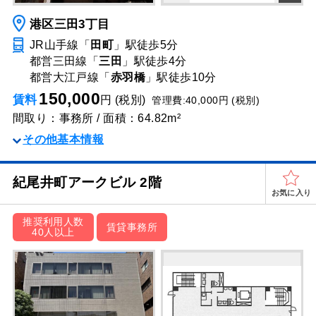
港区三田3丁目
JR山手線「
田町
」駅
徒歩5分
都営三田線「
三田
」駅
徒歩4分
都営大江戸線「
赤羽橋
」駅
徒歩10分
150,000
賃料
円 (税別)
管理費:40,000円 (税別)
間取り：事務所 / 面積：64.82m²
その他基本情報
紀尾井町アークビル 2階
お気に入り
推奨利用人数
賃貸事務所
40人以上