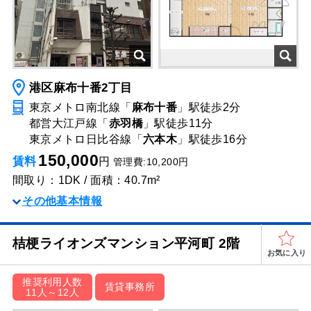
港区麻布十番2丁目
東京メトロ南北線「
麻布十番
」駅
徒歩2分
都営大江戸線「
赤羽橋
」駅
徒歩11分
東京メトロ日比谷線「
六本木
」駅
徒歩16分
150,000
賃料
円
管理費:10,200円
間取り：1DK / 面積：40.7m²
その他基本情報
桔梗ライオンズマンション平河町 2階
お気に入り
推奨利用人数
賃貸事務所
11人～12人