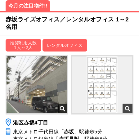
今月の注目物件!!
赤坂ライズオフィス／レンタルオフィス 1～2
名用
推奨利用人数
レンタルオフィス
1人～2人
港区赤坂4丁目
東京メトロ千代田線「
赤坂
」駅
徒歩5分
東京メトロ銀座線「
赤坂見附
」駅
徒歩8分