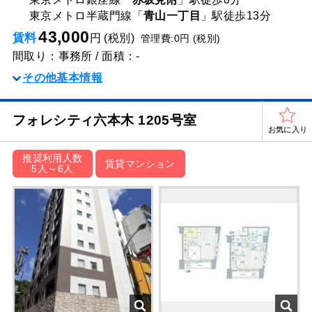
東京メトロ半蔵門線「
青山一丁目
」駅
徒歩13分
43,000
賃料
円 (税別)
管理費:0円 (税別)
間取り：事務所 / 面積：-
その他基本情報
フォレシティ六本木 1205号室
お気に入り
推奨利用人数
賃貸マンション
5人～6人