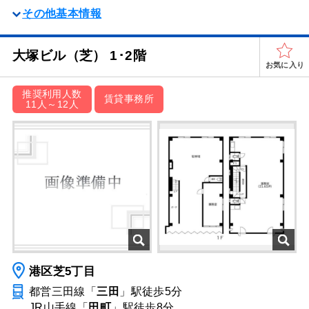
その他基本情報
大塚ビル（芝） 1･2階
お気に入り
推奨利用人数
賃貸事務所
11人～12人
港区芝5丁目
都営三田線「
三田
」駅
徒歩5分
JR山手線「
田町
」駅
徒歩8分