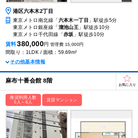
港区六本木2丁目
東京メトロ南北線「
六本木一丁目
」駅
徒歩5分
東京メトロ銀座線「
溜池山王
」駅
徒歩10分
東京メトロ千代田線「
赤坂
」駅
徒歩10分
380,000
賃料
円
管理費:15,000円
間取り：1LDK / 面積：59.69m²
その他基本情報
麻布十番会館 8階
お気に入り
推奨利用人数
賃貸マンション
5人～6人