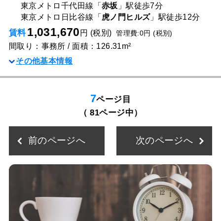
東京メトロ千代田線「
赤坂
」駅
徒歩7分
東京メトロ日比谷線「
虎ノ門ヒルズ
」駅
徒歩12分
1,031,670
賃料
円 (税別)
管理費:0円 (税別)
間取り：事務所 / 面積：126.31m²
その他基本情報
7
ページ目
（ 81ページ中）
前のページへ
次のページへ