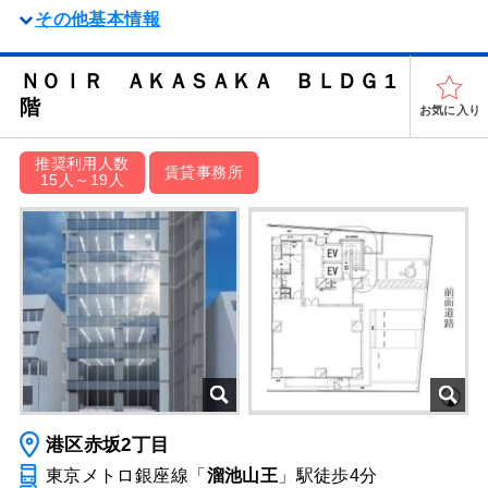
その他基本情報
ＮＯＩＲ ＡＫＡＳＡＫＡ ＢＬＤＧ 1
階
お気に入り
推奨利用人数
賃貸事務所
15人～19人
港区赤坂2丁目
東京メトロ銀座線「
溜池山王
」駅
徒歩4分