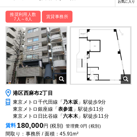
お気に入り
推奨利用人数
賃貸事務所
7人～8人
港区西麻布2丁目
東京メトロ千代田線「
乃木坂
」駅
徒歩9分
東京メトロ銀座線「
表参道
」駅
徒歩11分
東京メトロ日比谷線「
六本木
」駅
徒歩11分
180,000
賃料
円 (税別)
管理費:0円 (税別)
間取り：事務所 / 面積：45.91m²