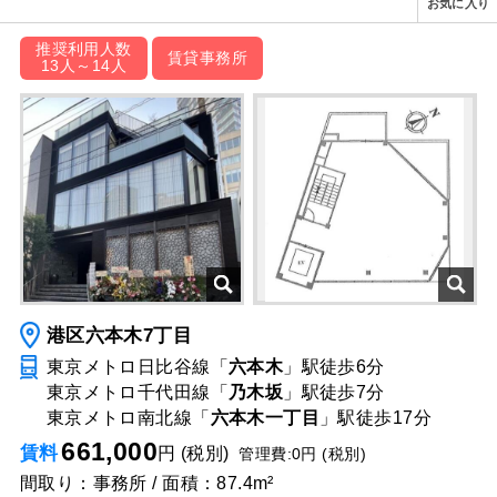
お気に入り
推奨利用人数
賃貸事務所
13人～14人
港区六本木7丁目
東京メトロ日比谷線「
六本木
」駅
徒歩6分
東京メトロ千代田線「
乃木坂
」駅
徒歩7分
東京メトロ南北線「
六本木一丁目
」駅
徒歩17分
661,000
賃料
円 (税別)
管理費:0円 (税別)
間取り：事務所 / 面積：87.4m²