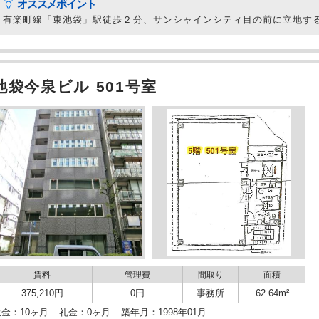
オススメポイント
有楽町線「東池袋」駅徒歩２分、サンシャインシティ目の前に立地す
池袋今泉ビル 501号室
賃料
管理費
間取り
面積
375,210円
0円
事務所
62.64m²
敷金：10ヶ月
礼金：0ヶ月
築年月：1998年01月