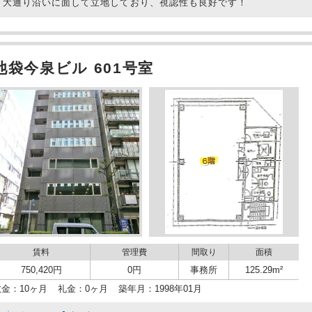
大通り沿いに面して立地しており、視認性も良好です！
池袋今泉ビル 601号室
賃料
管理費
間取り
面積
750,420円
0円
事務所
125.29m²
敷金：10ヶ月
礼金：0ヶ月
築年月：1998年01月