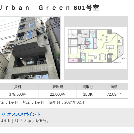
Ｕｒｂａｎ Ｇｒｅｅｎ 601号室
賃料
管理費
間取り
面積
379,500円
22,000円
1LDK
72.09m²
敷金：1ヶ月
礼金：1ヶ月
築年月：2024年02月
オススメポイント
JR山手線「大塚」駅6分。