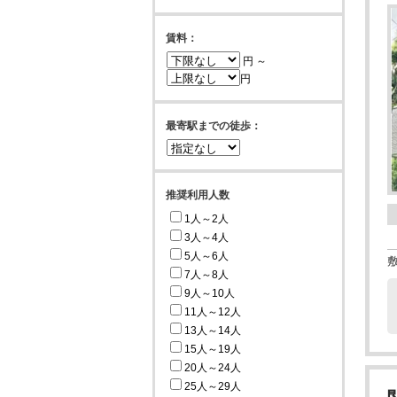
賃料：
円 ～
円
最寄駅までの徒歩：
推奨利用人数
1人～2人
3人～4人
5人～6人
7人～8人
9人～10人
11人～12人
13人～14人
15人～19人
20人～24人
25人～29人