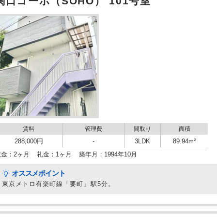
関口コーポ（SOHO） 101号室
賃料
管理費
間取り
面積
288,000円
-
3LDK
89.94m²
敷金：2ヶ月
礼金：1ヶ月
築年月：1994年10月
オススメポイント
東京メトロ有楽町線「要町」駅5分。