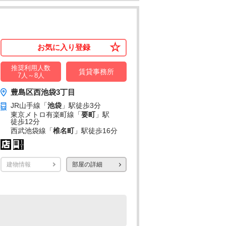
お気に入り登録
推奨利用人数
賃貸事務所
7人～8人
豊島区西池袋3丁目
JR山手線「
池袋
」駅
徒歩3分
東京メトロ有楽町線「
要町
」駅
徒歩12分
西武池袋線「
椎名町
」駅
徒歩16分
建物情報
部屋の詳細