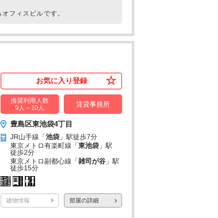
るオフィスビルです。
お気に入り登録
推奨利用人数
賃貸事務所
9人～10人
豊島区東池袋4丁目
JR山手線「
池袋
」駅
徒歩7分
東京メトロ有楽町線「
東池袋
」駅
徒歩2分
東京メトロ副都心線「
雑司が谷
」駅
徒歩15分
建物情報
部屋の詳細