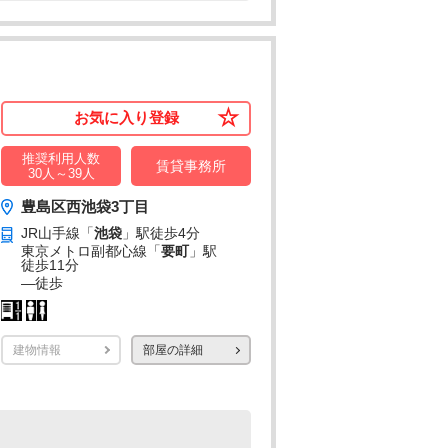
お気に入り登録
推奨利用人数
賃貸事務所
30人～39人
豊島区西池袋3丁目
JR山手線「
池袋
」駅
徒歩4分
東京メトロ副都心線「
要町
」駅
徒歩11分
―
徒歩
建物情報
部屋の詳細