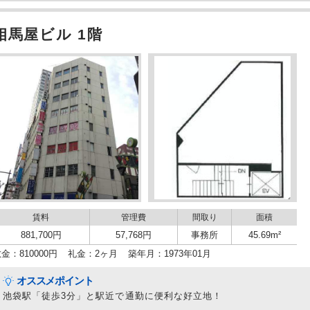
相馬屋ビル 1階
賃料
管理費
間取り
面積
881,700円
57,768円
事務所
45.69m²
金：810000円
礼金：2ヶ月
築年月：1973年01月
オススメポイント
池袋駅「徒歩3分」と駅近で通勤に便利な好立地！