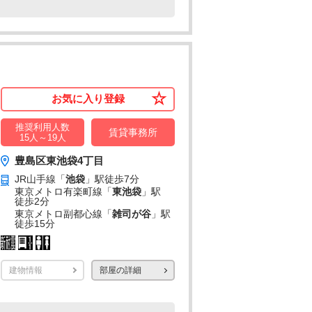
お気に入り登録
推奨利用人数
賃貸事務所
15人～19人
豊島区東池袋4丁目
JR山手線「
池袋
」駅
徒歩7分
東京メトロ有楽町線「
東池袋
」駅
徒歩2分
東京メトロ副都心線「
雑司が谷
」駅
徒歩15分
建物情報
部屋の詳細