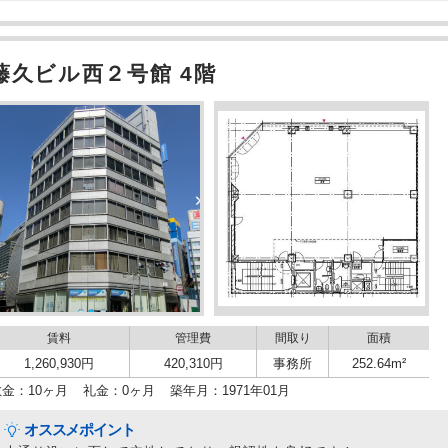
藤久ビル西２号館 4階
賃料
管理費
間取り
面積
1,260,930円
420,310円
事務所
252.64m²
敷金：10ヶ月
礼金：0ヶ月
築年月：1971年01月
オススメポイント