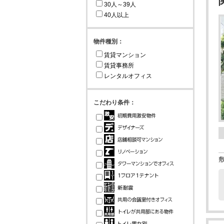
30人～39人
40人以上
物件種別：
賃貸マンション
賃貸事務所
レンタルオフィス
こだわり条件：