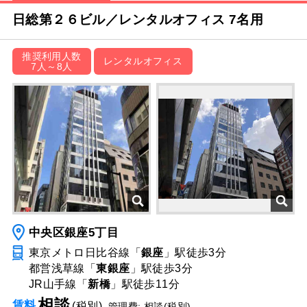
日総第２６ビル／レンタルオフィス 7名用
推奨利用人数
レンタルオフィス
7人～8人
中央区銀座5丁目
東京メトロ日比谷線「
銀座
」駅
徒歩3分
都営浅草線「
東銀座
」駅
徒歩3分
JR山手線「
新橋
」駅
徒歩11分
相談
賃料
(税別)
管理費: 相談(税別)