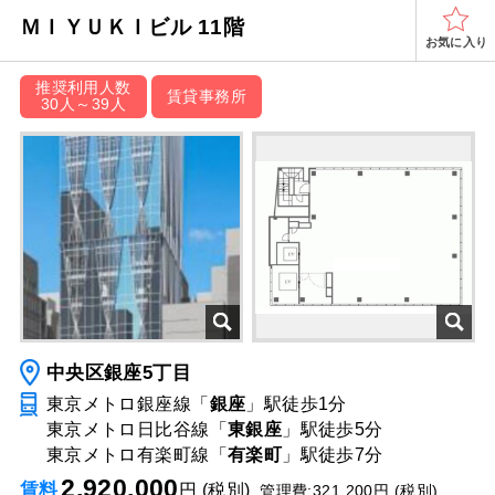
ＭＩＹＵＫＩビル 11階
お気に入り
推奨利用人数
賃貸事務所
30人～39人
中央区銀座5丁目
東京メトロ銀座線「
銀座
」駅
徒歩1分
東京メトロ日比谷線「
東銀座
」駅
徒歩5分
東京メトロ有楽町線「
有楽町
」駅
徒歩7分
2,920,000
賃料
円 (税別)
管理費:321,200円 (税別)