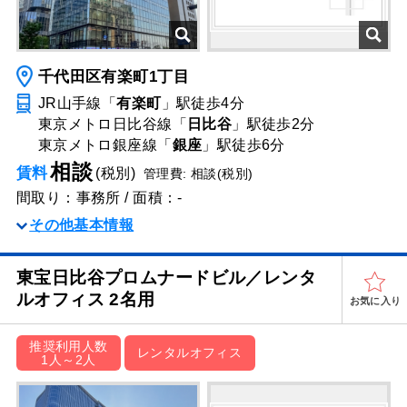
千代田区有楽町1丁目
JR山手線「
有楽町
」駅
徒歩4分
東京メトロ日比谷線「
日比谷
」駅
徒歩2分
東京メトロ銀座線「
銀座
」駅
徒歩6分
相談
賃料
(税別)
管理費: 相談(税別)
間取り：事務所 / 面積：-
その他基本情報
東宝日比谷プロムナードビル／レンタ
ルオフィス 2名用
お気に入り
推奨利用人数
レンタルオフィス
1人～2人