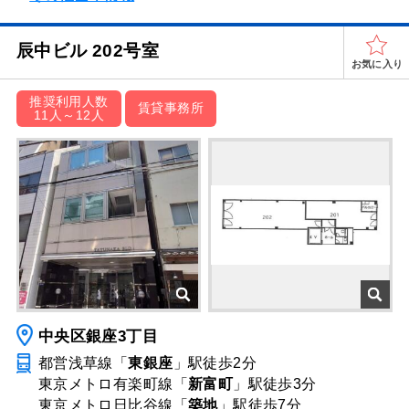
辰中ビル 202号室
お気に入り
推奨利用人数
賃貸事務所
11人～12人
中央区銀座3丁目
都営浅草線「
東銀座
」駅
徒歩2分
東京メトロ有楽町線「
新富町
」駅
徒歩3分
東京メトロ日比谷線「
築地
」駅
徒歩7分