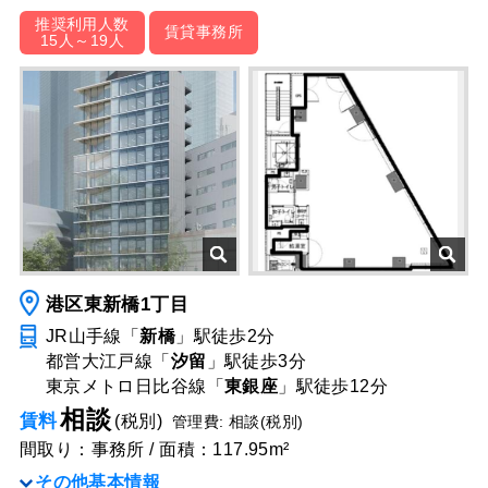
推奨利用人数
賃貸事務所
15人～19人
港区東新橋1丁目
JR山手線「
新橋
」駅
徒歩2分
都営大江戸線「
汐留
」駅
徒歩3分
東京メトロ日比谷線「
東銀座
」駅
徒歩12分
相談
賃料
(税別)
管理費: 相談(税別)
間取り：事務所 / 面積：117.95m²
その他基本情報