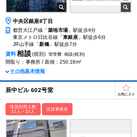
中央区銀座8丁目
都営大江戸線「
築地市場
」駅
徒歩4分
東京メトロ日比谷線「
東銀座
」駅
徒歩6分
JR山手線「
新橋
」駅
徒歩7分
相談
賃料
(税別)
管理費: 相談(税別)
間取り：事務所 / 面積：250.18m²
その他基本情報
辰中ビル 602号室
お気に入り
推奨利用人数
賃貸事務所
11人～12人