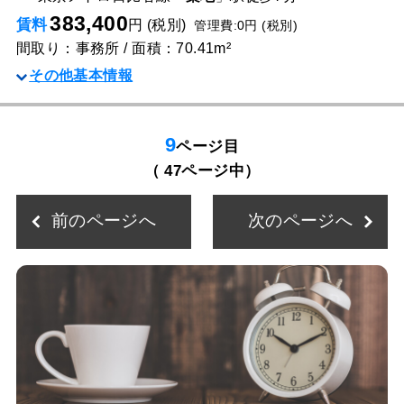
383,400
賃料
円 (税別)
管理費:0円 (税別)
間取り：事務所 / 面積：70.41m²
その他基本情報
9
ページ目
（ 47ページ中）
前のページへ
次のページへ