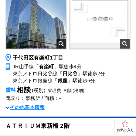
千代田区有楽町1丁目
JR山手線「
有楽町
」駅
徒歩4分
東京メトロ日比谷線「
日比谷
」駅
徒歩2分
東京メトロ銀座線「
銀座
」駅
徒歩6分
相談
賃料
(税別)
管理費: 相談(税別)
間取り：事務所 / 面積：-
その他基本情報
ＡＴＲＩＵＭ東新橋 2階
お気に入り