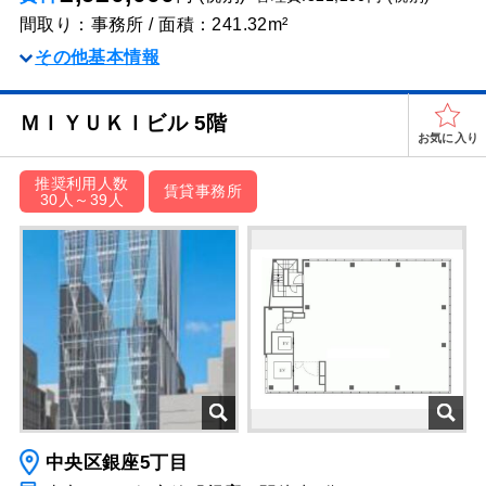
間取り：事務所 / 面積：241.32m²
その他基本情報
ＭＩＹＵＫＩビル 5階
お気に入り
推奨利用人数
賃貸事務所
30人～39人
中央区銀座5丁目