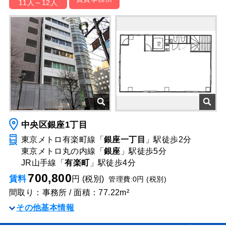
11人～12人
中央区銀座1丁目
東京メトロ有楽町線「
銀座一丁目
」駅
徒歩2分
東京メトロ丸の内線「
銀座
」駅
徒歩5分
JR山手線「
有楽町
」駅
徒歩4分
700,800
賃料
円 (税別)
管理費:0円 (税別)
間取り：事務所 / 面積：77.22m²
その他基本情報