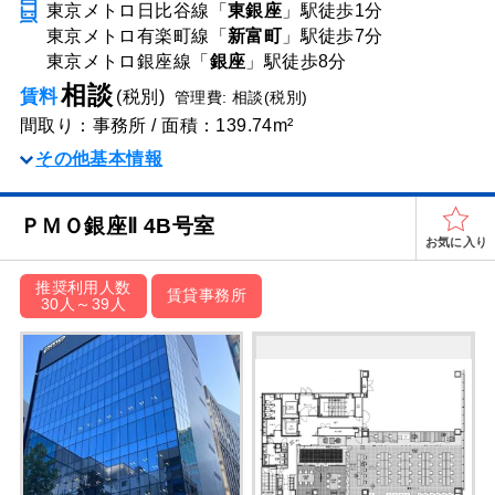
東京メトロ日比谷線「
東銀座
」駅
徒歩1分
東京メトロ有楽町線「
新富町
」駅
徒歩7分
東京メトロ銀座線「
銀座
」駅
徒歩8分
相談
賃料
(税別)
管理費: 相談(税別)
間取り：事務所 / 面積：139.74m²
その他基本情報
ＰＭＯ銀座Ⅱ 4B号室
お気に入り
推奨利用人数
賃貸事務所
30人～39人