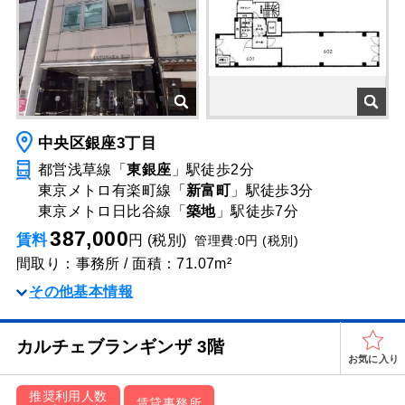
中央区銀座3丁目
都営浅草線「
東銀座
」駅
徒歩2分
東京メトロ有楽町線「
新富町
」駅
徒歩3分
東京メトロ日比谷線「
築地
」駅
徒歩7分
387,000
賃料
円 (税別)
管理費:0円 (税別)
間取り：事務所 / 面積：71.07m²
その他基本情報
カルチェブランギンザ 3階
お気に入り
推奨利用人数
賃貸事務所