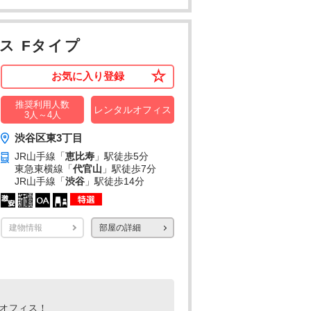
ス Fタイプ
お気に入り登録
推奨利用人数
レンタルオフィス
3人～4人
渋谷区東3丁目
JR山手線「
恵比寿
」駅
徒歩5分
東急東横線「
代官山
」駅
徒歩7分
JR山手線「
渋谷
」駅
徒歩14分
建物情報
部屋の詳細
ルオフィス！