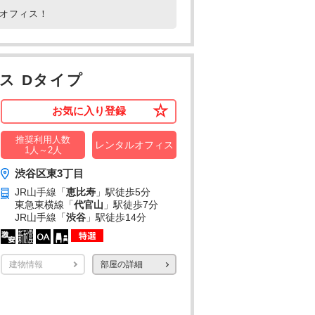
ルオフィス！
ス Dタイプ
お気に入り登録
推奨利用人数
レンタルオフィス
1人～2人
渋谷区東3丁目
JR山手線「
恵比寿
」駅
徒歩5分
東急東横線「
代官山
」駅
徒歩7分
JR山手線「
渋谷
」駅
徒歩14分
建物情報
部屋の詳細