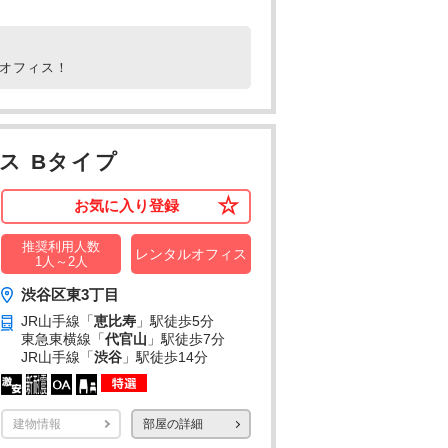
ルオフィス！
ス Bタイプ
お気に入り登録
推奨利用人数
レンタルオフィス
1人～2人
渋谷区東3丁目
JR山手線「
恵比寿
」駅
徒歩5分
東急東横線「
代官山
」駅
徒歩7分
JR山手線「
渋谷
」駅
徒歩14分
建物情報
部屋の詳細