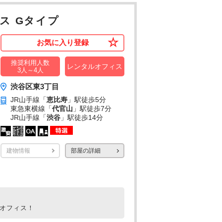
ス Gタイプ
お気に入り登録
推奨利用人数
レンタルオフィス
3人～4人
渋谷区東3丁目
JR山手線「
恵比寿
」駅
徒歩5分
東急東横線「
代官山
」駅
徒歩7分
JR山手線「
渋谷
」駅
徒歩14分
建物情報
部屋の詳細
ルオフィス！