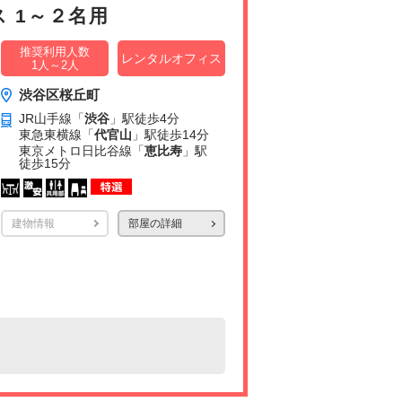
 1～２名用
推奨利用人数
レンタルオフィス
1人～2人
渋谷区桜丘町
JR山手線「
渋谷
」駅
徒歩4分
東急東横線「
代官山
」駅
徒歩14分
東京メトロ日比谷線「
恵比寿
」駅
徒歩15分
建物情報
部屋の詳細