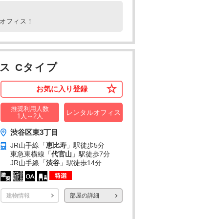
ルオフィス！
ス Cタイプ
お気に入り登録
推奨利用人数
レンタルオフィス
1人～2人
渋谷区東3丁目
JR山手線「
恵比寿
」駅
徒歩5分
東急東横線「
代官山
」駅
徒歩7分
JR山手線「
渋谷
」駅
徒歩14分
建物情報
部屋の詳細