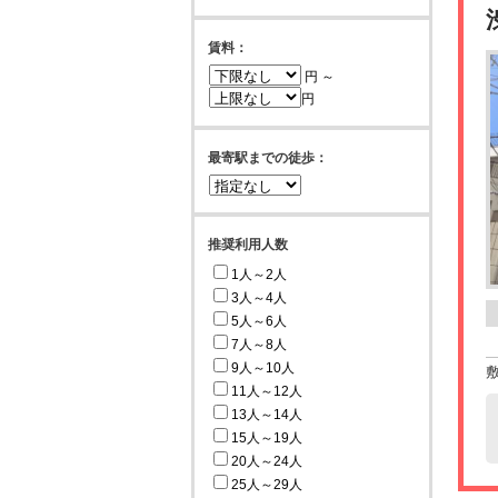
賃料：
円 ～
円
最寄駅までの徒歩：
推奨利用人数
1人～2人
3人～4人
5人～6人
7人～8人
9人～10人
11人～12人
13人～14人
15人～19人
20人～24人
25人～29人