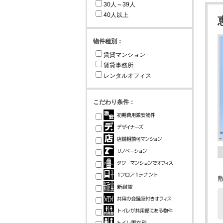
30人～39人
40人以上
物件種別：
賃貸マンション
賃貸事務所
レンタルオフィス
こだわり条件：