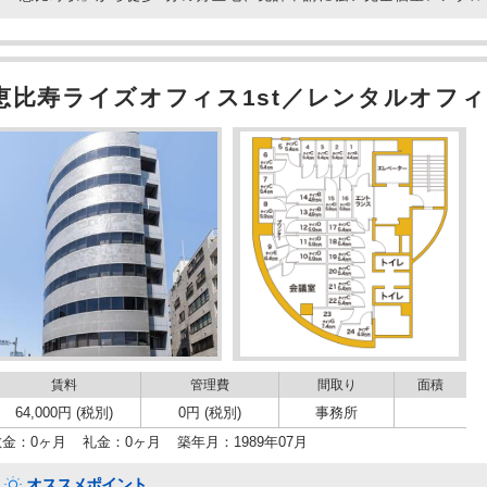
恵比寿ライズオフィス1st／レンタルオフィ
賃料
管理費
間取り
面積
64,000円 (税別)
0円 (税別)
事務所
敷金：0ヶ月
礼金：0ヶ月
築年月：1989年07月
オススメポイント