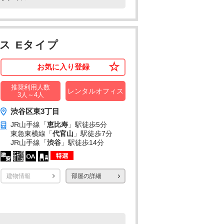
ス Eタイプ
お気に入り登録
推奨利用人数
レンタルオフィス
3人～4人
渋谷区東3丁目
JR山手線「
恵比寿
」駅
徒歩5分
東急東横線「
代官山
」駅
徒歩7分
JR山手線「
渋谷
」駅
徒歩14分
建物情報
部屋の詳細