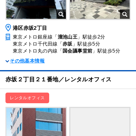
港区赤坂2丁目
東京メトロ銀座線「
溜池山王
」駅
徒歩2分
東京メトロ千代田線「
赤坂
」駅
徒歩5分
東京メトロ丸の内線「
国会議事堂前
」駅
徒歩5分
その他基本情報
赤坂２丁目２１番地／レンタルオフィス
レンタルオフィス