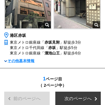
港区赤坂
東京メトロ銀座線「
赤坂見附
」駅
徒歩3分
東京メトロ千代田線「
赤坂
」駅
徒歩5分
東京メトロ銀座線「
溜池山王
」駅
徒歩6分
その他基本情報
1
ページ目
（ 2ページ中）
前のページへ
次のページへ