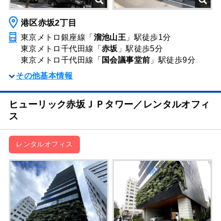
港区赤坂2丁目
東京メトロ銀座線「
溜池山王
」駅
徒歩1分
東京メトロ千代田線「
赤坂
」駅
徒歩5分
東京メトロ千代田線「
国会議事堂前
」駅
徒歩9分
その他基本情報
ヒューリック赤坂ＪＰタワー／レンタルオフィ
ス
レンタルオフィス