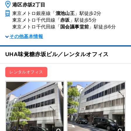
港区赤坂2丁目
東京メトロ銀座線「
溜池山王
」駅
徒歩2分
東京メトロ千代田線「
赤坂
」駅
徒歩5分
東京メトロ千代田線「
国会議事堂前
」駅
徒歩6分
その他基本情報
UHA味覚糖赤坂ビル／レンタルオフィス
レンタルオフィス