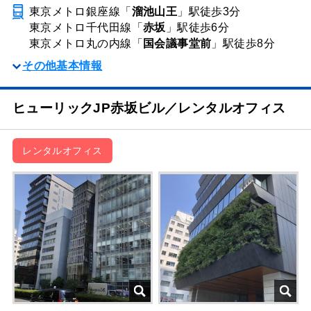
東京メトロ銀座線「
溜池山王
」駅
徒歩3分
東京メトロ千代田線「
赤坂
」駅
徒歩6分
東京メトロ丸の内線「
国会議事堂前
」駅
徒歩8分
その他基本情報
ヒューリックJP赤坂ビル／レンタルオフィス
レンタルオフィス