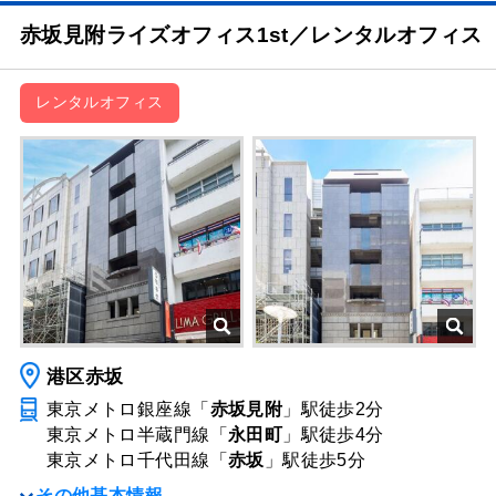
赤坂見附ライズオフィス1st／レンタルオフィス
レンタルオフィス
港区赤坂
東京メトロ銀座線「
赤坂見附
」駅
徒歩2分
東京メトロ半蔵門線「
永田町
」駅
徒歩4分
東京メトロ千代田線「
赤坂
」駅
徒歩5分
その他基本情報