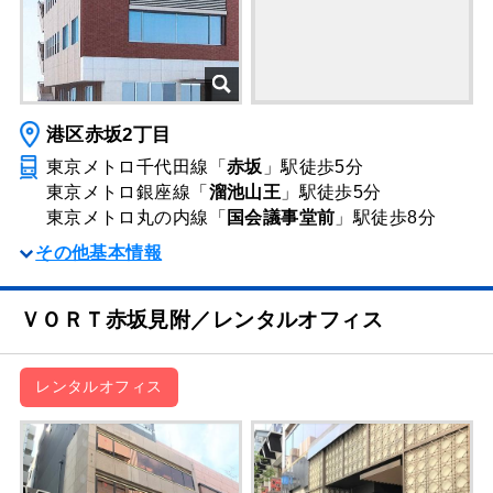
港区赤坂2丁目
東京メトロ千代田線「
赤坂
」駅
徒歩5分
東京メトロ銀座線「
溜池山王
」駅
徒歩5分
東京メトロ丸の内線「
国会議事堂前
」駅
徒歩8分
その他基本情報
ＶＯＲＴ赤坂見附／レンタルオフィス
レンタルオフィス