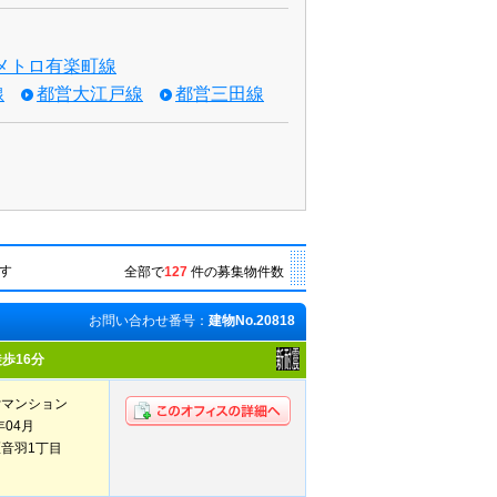
メトロ有楽町線
線
都営大江戸線
都営三田線
す
全部で
127
件の募集物件数
お問い合わせ番号：
建物No.20818
歩16分
貸マンション
年04月
⾳⽻1丁⽬