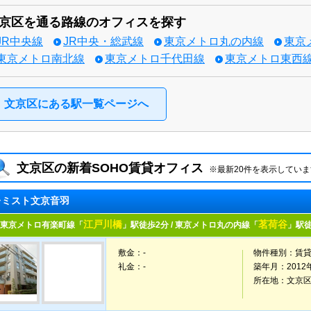
京区を通る路線のオフィスを探す
JR中央線
JR中央・総武線
東京メトロ丸の内線
東京
東京メトロ南北線
東京メトロ千代田線
東京メトロ東西
文京区にある駅一覧ページへ
文京区の新着SOHO賃貸オフィス
※最新20件を表示していま
レミスト⽂京⾳⽻
江戸川橋
茗荷谷
東京メトロ有楽町線「
」駅徒歩2分 / 東京メトロ丸の内線「
」駅徒
敷金：-
物件種別：
賃
礼金：-
築年月：
2012
所在地：
文京区