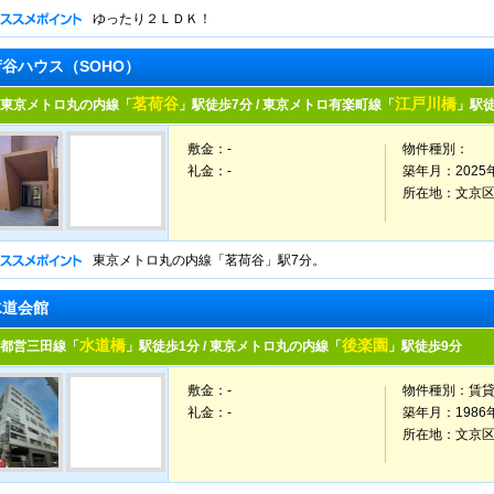
ゆったり２ＬＤＫ！
荷谷ハウス（SOHO）
茗荷谷
江戸川橋
東京メトロ丸の内線「
」駅徒歩7分 / 東京メトロ有楽町線「
」駅徒
敷金：-
物件種別：
礼金：-
築年月：
2025
所在地：
文京区
東京メトロ丸の内線「茗荷谷」駅7分。
水道会館
水道橋
後楽園
都営三田線「
」駅徒歩1分 / 東京メトロ丸の内線「
」駅徒歩9分
敷金：-
物件種別：
賃
礼金：-
築年月：
1986
所在地：
文京