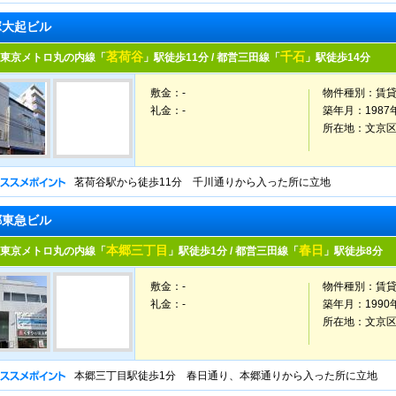
塚大起ビル
茗荷谷
千石
東京メトロ丸の内線「
」駅徒歩11分 / 都営三田線「
」駅徒歩14分
敷金：-
物件種別：
賃
礼金：-
築年月：
1987
所在地：
文京
茗荷谷駅から徒歩11分 千川通りから入った所に立地
郷東急ビル
本郷三丁目
春日
東京メトロ丸の内線「
」駅徒歩1分 / 都営三田線「
」駅徒歩8分
敷金：-
物件種別：
賃
礼金：-
築年月：
1990
所在地：
文京
本郷三丁目駅徒歩1分 春日通り、本郷通りから入った所に立地