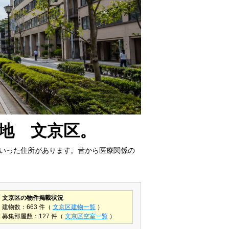
地 文京区。
いった住所があります。昔から医療関係の
文京区の物件掲載状況
建物数：663 件（
文京区建物一覧
）
募集部屋数：127 件（
文京区空室一覧
）