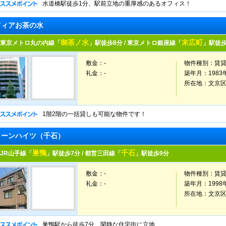
水道橋駅徒歩1分、駅前立地の重厚感のあるオフィス！
フィアお茶の水
御茶ノ水
末広町
東京メトロ丸の内線「
」駅徒歩8分 / 東京メトロ銀座線「
」駅徒歩
敷金：-
物件種別：
賃
礼金：-
築年月：
1983
所在地：
文京
1階2階の一括貸しも可能な物件です！
リーンハイツ（千石）
巣鴨
千石
JR山手線「
」駅徒歩7分 / 都営三田線「
」駅徒歩9分
敷金：-
物件種別：
賃
礼金：-
築年月：
1998
所在地：
文京
巣鴨駅から徒歩7分 閑静な住宅街に立地