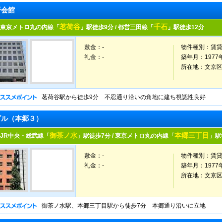
野会館
茗荷谷
千石
東京メトロ丸の内線「
」駅徒歩9分 / 都営三田線「
」駅徒歩12分
敷金：-
物件種別：
賃
礼金：-
築年月：
1977
所在地：
文京
茗荷谷駅から徒歩9分 不忍通り沿いの角地に建ち視認性良好
ビル（本郷３）
御茶ノ水
本郷三丁目
JR中央・総武線「
」駅徒歩7分 / 東京メトロ丸の内線「
」駅
敷金：-
物件種別：
賃
礼金：-
築年月：
1977
所在地：
文京
御茶ノ水駅、本郷三丁目駅から徒歩7分 本郷通り沿いに立地