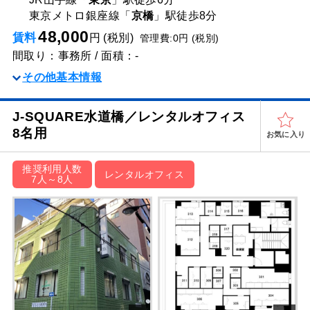
東京メトロ銀座線「
京橋
」駅
徒歩8分
48,000
賃料
円 (税別)
管理費:0円 (税別)
間取り：事務所 / 面積：-
その他基本情報
J-SQUARE水道橋／レンタルオフィス
8名用
お気に入り
推奨利用人数
レンタルオフィス
7人～8人