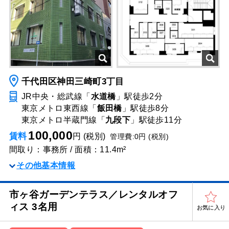
千代田区神田三崎町3丁目
JR中央・総武線「
水道橋
」駅
徒歩2分
東京メトロ東西線「
飯田橋
」駅
徒歩8分
東京メトロ半蔵門線「
九段下
」駅
徒歩11分
100,000
賃料
円 (税別)
管理費:0円 (税別)
間取り：事務所 / 面積：11.4m²
その他基本情報
市ヶ谷ガーデンテラス／レンタルオフ
ィス 3名用
お気に入り