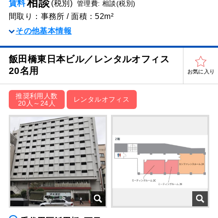
相談
賃料
(税別)
管理費: 相談(税別)
間取り：事務所 / 面積：52m²
その他基本情報
飯田橋東日本ビル／レンタルオフィス
20名用
お気に入り
推奨利用人数
レンタルオフィス
20人～24人