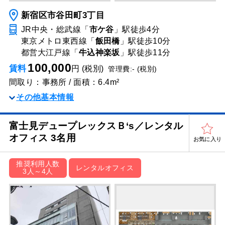
新宿区市谷田町3丁目
JR中央・総武線「
市ケ谷
」駅
徒歩4分
東京メトロ東西線「
飯田橋
」駅
徒歩10分
都営大江戸線「
牛込神楽坂
」駅
徒歩11分
100,000
賃料
円 (税別)
管理費:- (税別)
間取り：事務所 / 面積：6.4m²
その他基本情報
富士見デュープレックスＢ‘s／レンタル
オフィス 3名用
お気に入り
推奨利用人数
レンタルオフィス
3人～4人