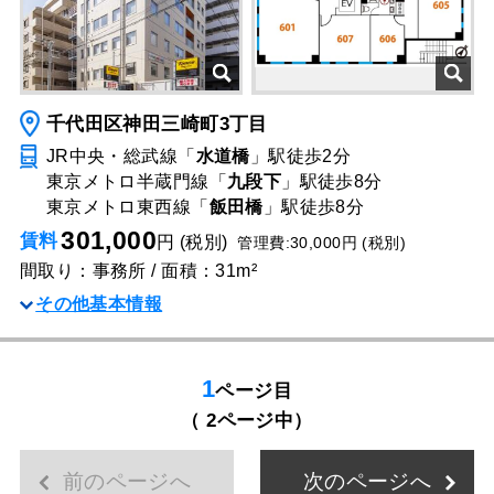
千代田区神田三崎町3丁目
JR中央・総武線「
水道橋
」駅
徒歩2分
東京メトロ半蔵門線「
九段下
」駅
徒歩8分
東京メトロ東西線「
飯田橋
」駅
徒歩8分
301,000
賃料
円 (税別)
管理費:30,000円 (税別)
間取り：事務所 / 面積：31m²
その他基本情報
1
ページ目
（ 2ページ中）
前のページへ
次のページへ