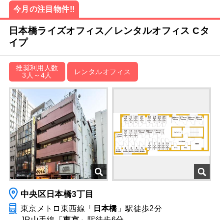
今月の注目物件!!
日本橋ライズオフィス／レンタルオフィス Cタ
イプ
推奨利用人数
レンタルオフィス
3人～4人
中央区日本橋3丁目
東京メトロ東西線「
日本橋
」駅
徒歩2分
JR山手線「
東京
」駅
徒歩6分