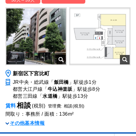
新宿区下宮比町
JR中央・総武線「
飯田橋
」駅
徒歩1分
都営大江戸線「
牛込神楽坂
」駅
徒歩8分
都営三田線「
水道橋
」駅
徒歩13分
相談
賃料
(税別)
管理費: 相談(税別)
間取り：事務所 / 面積：136m²
その他基本情報