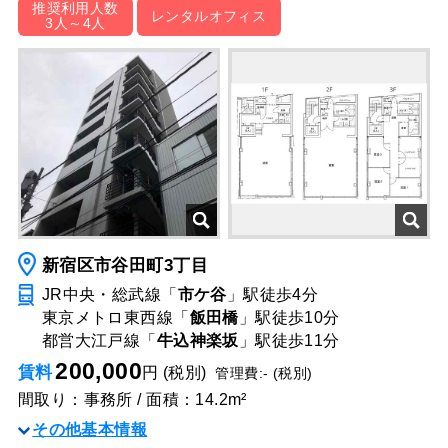
推奨利用人数
レンタルオフィス
3人～4人
新宿区市谷田町3丁目
JR中央・総武線「
市ケ谷
」駅
徒歩4分
東京メトロ東西線「
飯田橋
」駅
徒歩10分
都営大江戸線「
牛込神楽坂
」駅
徒歩11分
200,000
賃料
円 (税別)
管理費:- (税別)
間取り：事務所 / 面積：14.2m²
その他基本情報