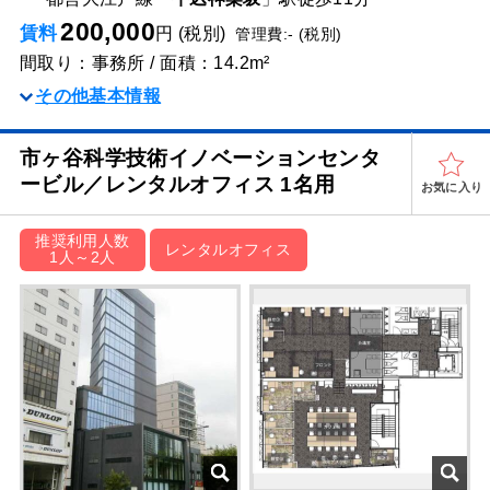
200,000
賃料
円 (税別)
管理費:- (税別)
間取り：事務所 / 面積：14.2m²
その他基本情報
市ヶ谷科学技術イノベーションセンタ
ービル／レンタルオフィス 1名用
お気に入り
推奨利用人数
レンタルオフィス
1人～2人