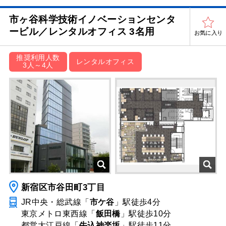
市ヶ谷科学技術イノベーションセンタ
ービル／レンタルオフィス 3名用
お気に入り
推奨利用人数
レンタルオフィス
3人～4人
新宿区市谷田町3丁目
JR中央・総武線「
市ケ谷
」駅
徒歩4分
東京メトロ東西線「
飯田橋
」駅
徒歩10分
都営大江戸線「
牛込神楽坂
」駅
徒歩11分