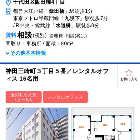
千代田区飯田橋4丁目
都営大江戸線「
飯田橋
」駅
徒歩1分
東京メトロ半蔵門線「
九段下
」駅
徒歩7分
JR中央・総武線「
水道橋
」駅
徒歩8分
相談
賃料
(税別)
管理費: 相談(税別)
間取り：事務所 / 面積：80m²
その他基本情報
神田三崎町３丁目５番／レンタルオフ
ィス 16名用
お気に入り
推奨利用人数
レンタルオフィス
7人～8人