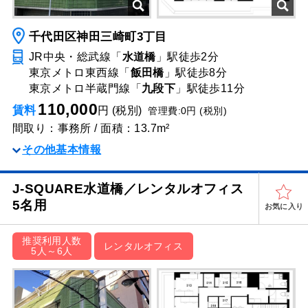
千代田区神田三崎町3丁目
JR中央・総武線「
水道橋
」駅
徒歩2分
東京メトロ東西線「
飯田橋
」駅
徒歩8分
東京メトロ半蔵門線「
九段下
」駅
徒歩11分
110,000
賃料
円 (税別)
管理費:0円 (税別)
間取り：事務所 / 面積：13.7m²
その他基本情報
J-SQUARE水道橋／レンタルオフィス
5名用
お気に入り
推奨利用人数
レンタルオフィス
5人～6人