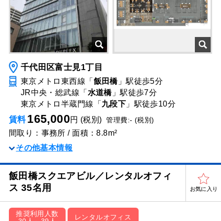
千代田区富士見1丁目
東京メトロ東西線「
飯田橋
」駅
徒歩5分
JR中央・総武線「
水道橋
」駅
徒歩7分
東京メトロ半蔵門線「
九段下
」駅
徒歩10分
165,000
賃料
円 (税別)
管理費:- (税別)
間取り：事務所 / 面積：8.8m²
その他基本情報
飯田橋スクエアビル／レンタルオフィ
ス 35名用
お気に入り
推奨利用人数
レンタルオフィス
30人～39人