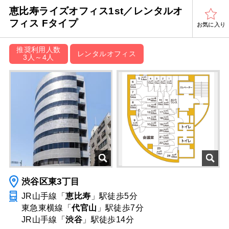
恵比寿ライズオフィス1st／レンタルオ
フィス Fタイプ
お気に入り
推奨利用人数
レンタルオフィス
3人～4人
渋谷区東3丁目
JR山手線「
恵比寿
」駅
徒歩5分
東急東横線「
代官山
」駅
徒歩7分
JR山手線「
渋谷
」駅
徒歩14分