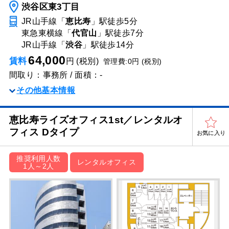
渋谷区東3丁目
JR山手線「
恵比寿
」駅
徒歩5分
東急東横線「
代官山
」駅
徒歩7分
JR山手線「
渋谷
」駅
徒歩14分
64,000
賃料
円 (税別)
管理費:0円 (税別)
間取り：事務所 / 面積：-
その他基本情報
恵比寿ライズオフィス1st／レンタルオ
フィス Dタイプ
お気に入り
推奨利用人数
レンタルオフィス
1人～2人