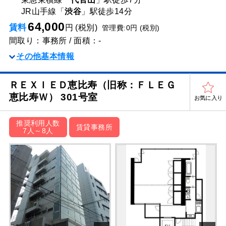
JR山手線「
渋谷
」駅
徒歩14分
64,000
賃料
円 (税別)
管理費:0円 (税別)
間取り：事務所 / 面積：-
その他基本情報
ＲＥＸＩＥＤ恵比寿（旧称：ＦＬＥＧ
恵比寿Ｗ） 301号室
お気に入り
推奨利用人数
賃貸事務所
7人～8人