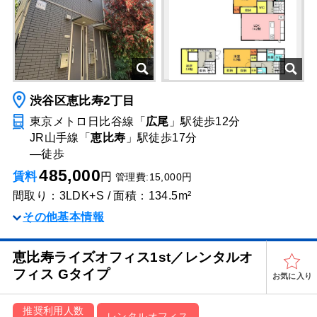
渋谷区恵比寿2丁目
東京メトロ日比谷線「
広尾
」駅
徒歩12分
JR山手線「
恵比寿
」駅
徒歩17分
―
徒歩
485,000
賃料
円
管理費:15,000円
間取り：3LDK+S / 面積：134.5m²
その他基本情報
恵比寿ライズオフィス1st／レンタルオ
フィス Gタイプ
お気に入り
推奨利用人数
レンタルオフィス