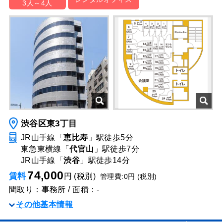
3人～4人
渋谷区東3丁目
JR山手線「
恵比寿
」駅
徒歩5分
東急東横線「
代官山
」駅
徒歩7分
JR山手線「
渋谷
」駅
徒歩14分
74,000
賃料
円 (税別)
管理費:0円 (税別)
間取り：事務所 / 面積：-
その他基本情報