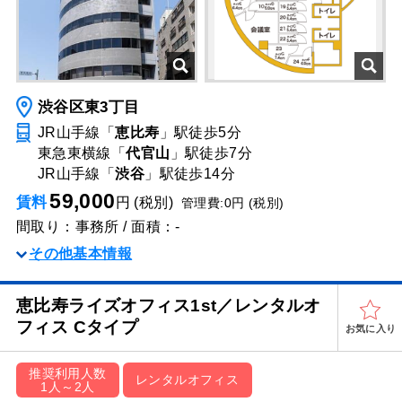
渋谷区東3丁目
JR山手線「
恵比寿
」駅
徒歩5分
東急東横線「
代官山
」駅
徒歩7分
JR山手線「
渋谷
」駅
徒歩14分
59,000
賃料
円 (税別)
管理費:0円 (税別)
間取り：事務所 / 面積：-
その他基本情報
恵比寿ライズオフィス1st／レンタルオ
フィス Cタイプ
お気に入り
推奨利用人数
レンタルオフィス
1人～2人