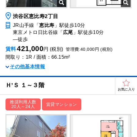
渋谷区恵比寿2丁目
JR山手線「
恵比寿
」駅
徒歩10分
東京メトロ日比谷線「
広尾
」駅
徒歩10分
―
徒歩
421,000
賃料
円 (税別)
管理費:40,000円 (税別)
間取り：1R / 面積：66.15m²
その他基本情報
Ｈ’Ｓ １～３階
お気に入り
推奨利用人数
賃貸マンション
20人～24人