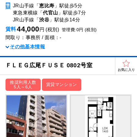
JR山手線「
恵比寿
」駅
徒歩5分
東急東横線「
代官山
」駅
徒歩7分
JR山手線「
渋谷
」駅
徒歩14分
44,000
賃料
円 (税別)
管理費:0円 (税別)
間取り：事務所 / 面積：-
その他基本情報
ＦＬＥＧ広尾ＦＵＳＥ 0802号室
お気に入り
推奨利用人数
賃貸マンション
5人～6人