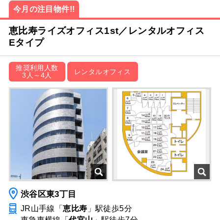
今月の注目物件!!
恵比寿ライズオフィス1st／レンタルオフィス
Eタイプ
推奨利用人数
レンタルオフィス
3人～4人
渋谷区東3丁目
JR山手線「
恵比寿
」駅
徒歩5分
東急東横線「
代官山
」駅
徒歩7分