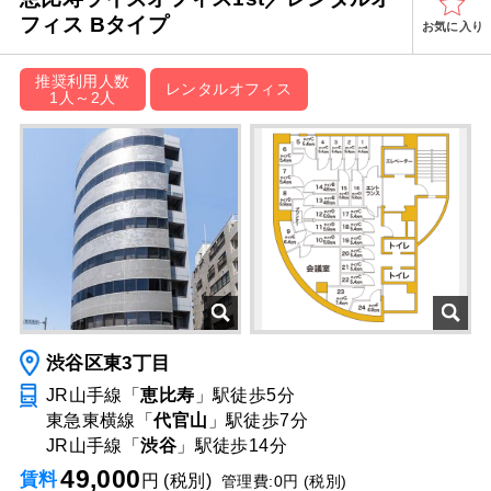
フィス Bタイプ
お気に入り
推奨利用人数
レンタルオフィス
1人～2人
渋谷区東3丁目
JR山手線「
恵比寿
」駅
徒歩5分
東急東横線「
代官山
」駅
徒歩7分
JR山手線「
渋谷
」駅
徒歩14分
49,000
賃料
円 (税別)
管理費:0円 (税別)