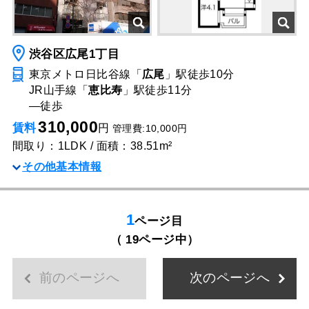
渋谷区広尾1丁目
東京メトロ日比谷線「
広尾
」駅
徒歩10分
JR山手線「
恵比寿
」駅
徒歩11分
―
徒歩
310,000
賃料
円
管理費:10,000円
間取り：1LDK / 面積：38.51m²
その他基本情報
1
ページ目
（ 19ページ中）
前のページへ
次のページへ