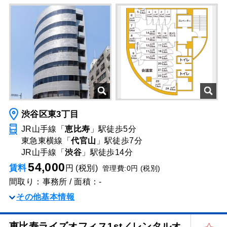
渋谷区東3丁目
JR山手線「
恵比寿
」駅
徒歩5分
東急東横線「
代官山
」駅
徒歩7分
JR山手線「
渋谷
」駅
徒歩14分
54,000
賃料
円 (税別)
管理費:0円 (税別)
間取り：事務所 / 面積：-
その他基本情報
恵比寿ライズオフィス1st／レンタルオ