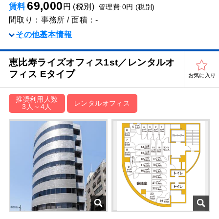
69,000
賃料
円 (税別)
管理費:0円 (税別)
間取り：事務所 / 面積：-
その他基本情報
恵比寿ライズオフィス1st／レンタルオ
フィス Eタイプ
お気に入り
推奨利用人数
レンタルオフィス
3人～4人