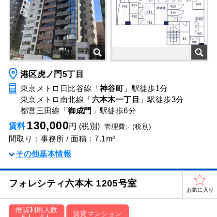
港区虎ノ門5丁目
東京メトロ日比谷線「
神谷町
」駅
徒歩1分
東京メトロ南北線「
六本木一丁目
」駅
徒歩3分
都営三田線「
御成門
」駅
徒歩6分
130,000
賃料
円 (税別)
管理費:- (税別)
間取り：事務所 / 面積：7.1m²
その他基本情報
フォレシティ六本木 1205号室
お気に入り
推奨利用人数
賃貸マンション