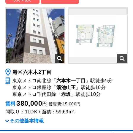
5人～6人
港区六本木2丁目
東京メトロ南北線「
六本木一丁目
」駅
徒歩5分
東京メトロ銀座線「
溜池山王
」駅
徒歩10分
東京メトロ千代田線「
赤坂
」駅
徒歩10分
380,000
賃料
円
管理費:15,000円
間取り：1LDK / 面積：59.69m²
その他基本情報