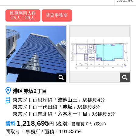
お気に入り
推奨利用人数
賃貸事務所
25人～29人
港区赤坂2丁目
東京メトロ銀座線「
溜池山王
」駅
徒歩4分
東京メトロ千代田線「
赤坂
」駅
徒歩8分
東京メトロ南北線「
六本木一丁目
」駅
徒歩5分
1,218,695
賃料
円 (税別)
管理費:0円 (税別)
間取り：事務所 / 面積：191.83m²