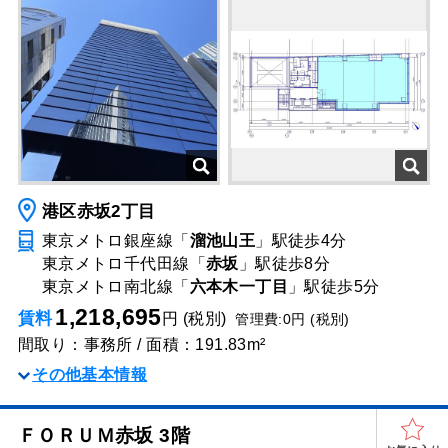
港区赤坂2丁目
東京メトロ銀座線「
溜池山王
」駅
徒歩4分
東京メトロ千代田線「
赤坂
」駅
徒歩8分
東京メトロ南北線「
六本木一丁目
」駅
徒歩5分
1,218,695
賃料
円 (税別)
管理費:0円 (税別)
間取り：事務所 / 面積：191.83m²
その他基本情報
ＦＯＲＵＭ赤坂 3階