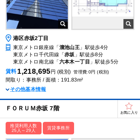
港区赤坂2丁目
東京メトロ銀座線「
溜池山王
」駅
徒歩4分
東京メトロ千代田線「
赤坂
」駅
徒歩8分
東京メトロ南北線「
六本木一丁目
」駅
徒歩5分
1,218,695
賃料
円 (税別)
管理費:0円 (税別)
間取り：事務所 / 面積：191.83m²
その他基本情報
ＦＯＲＵＭ赤坂 7階
お気に入り
推奨利用人数
賃貸事務所
25人～29人