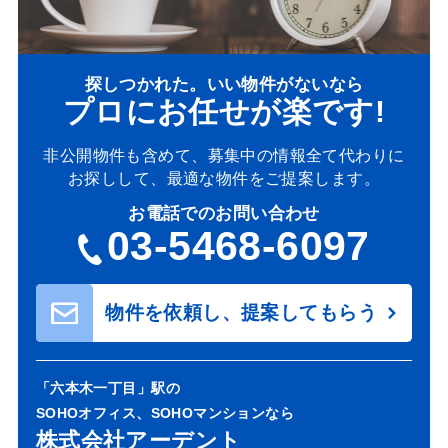
探しつかれた。いい物件がないなら
プロにお任せが楽です!
非公開物件も含めて、募集中の情報全て代わりに
お探しして、最適な物件をご提案します。
お電話でのお問い合わせ
03-5468-6097
物件を依頼し、提案してもらう
「六本木一丁目」駅の
SOHOオフィス、SOHOマンションなら
株式会社アーデント