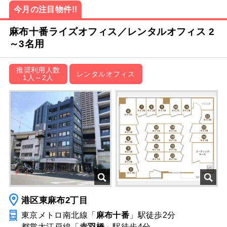
今月の注目物件!!
麻布十番ライズオフィス／レンタルオフィス 2
～3名用
推奨利用人数
レンタルオフィス
1人～2人
港区東麻布2丁目
東京メトロ南北線「
麻布十番
」駅
徒歩2分
都営大江戸線「
赤羽橋
」駅
徒歩4分