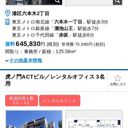
港区六本木2丁目
東京メトロ南北線「
六本木一丁目
」駅
徒歩3分
東京メトロ銀座線「
溜池山王
」駅
徒歩7分
東京メトロ千代田線「
赤坂
」駅
徒歩8分
645,830
賃料
円 (税別)
管理費:75,980円 (税別)
間取り：事務所 / 面積：125.58m²
その他基本情報
虎ノ門ACTビル／レンタルオフィス 3名
用
お気に入り
推奨利用人数
レンタルオフィス
3人～4人