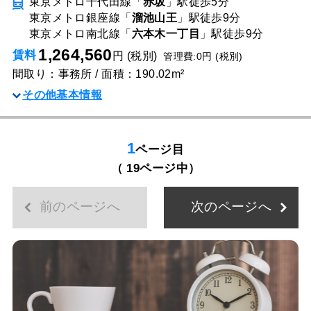
東京メトロ千代田線「
赤坂
」駅
徒歩5分
東京メトロ銀座線「
溜池山王
」駅
徒歩9分
東京メトロ南北線「
六本木一丁目
」駅
徒歩9分
1,264,560
賃料
円 (税別)
管理費:0円 (税別)
間取り：事務所 / 面積：190.02m²
その他基本情報
1
ページ目
（ 19ページ中）
前のページへ
次のページへ