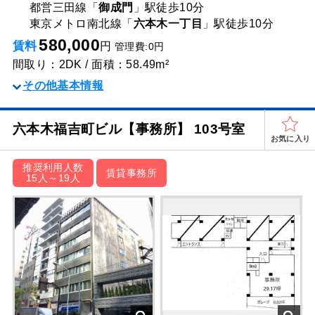
都営三田線「
御成門
」駅
徒歩10分
東京メトロ南北線「
六本木一丁目
」駅
徒歩10分
580,000
賃料
円
管理費:0円
間取り：2DK / 面積：58.49m²
その他基本情報
六本木福吉町ビル【事務所】 103号室
お気に入り
推奨利用人数
賃貸事務所
15人～19人