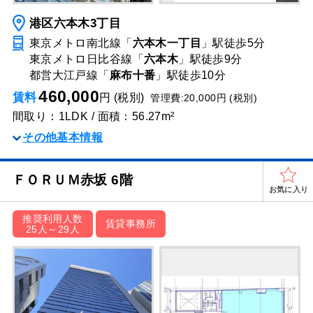
港区六本木3丁目
東京メトロ南北線「
六本木一丁目
」駅
徒歩5分
東京メトロ日比谷線「
六本木
」駅
徒歩9分
都営大江戸線「
麻布十番
」駅
徒歩10分
460,000
賃料
円 (税別)
管理費:20,000円 (税別)
間取り：1LDK / 面積：56.27m²
その他基本情報
ＦＯＲＵＭ赤坂 6階
お気に入り
推奨利用人数
賃貸事務所
25人～29人