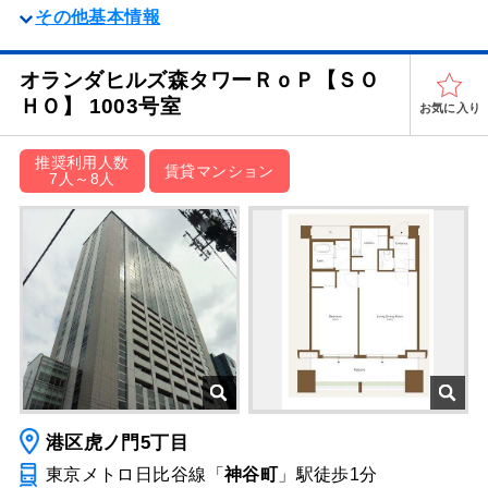
その他基本情報
オランダヒルズ森タワーＲｏＰ【ＳＯ
ＨＯ】 1003号室
お気に入り
推奨利用人数
賃貸マンション
7人～8人
港区虎ノ門5丁目
東京メトロ日比谷線「
神谷町
」駅
徒歩1分