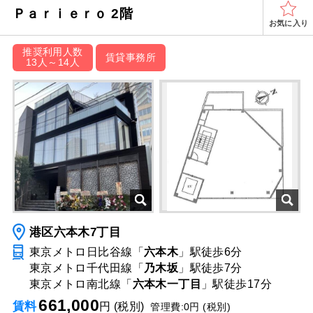
Ｐａｒｉｅｒｏ 2階
お気に入り
推奨利用人数
賃貸事務所
13人～14人
港区六本木7丁目
東京メトロ日比谷線「
六本木
」駅
徒歩6分
東京メトロ千代田線「
乃木坂
」駅
徒歩7分
東京メトロ南北線「
六本木一丁目
」駅
徒歩17分
661,000
賃料
円 (税別)
管理費:0円 (税別)