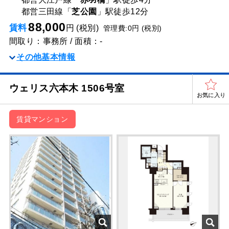
都営三田線「
芝公園
」駅
徒歩12分
88,000
賃料
円 (税別)
管理費:0円 (税別)
間取り：事務所 / 面積：-
その他基本情報
ウェリス六本⽊ 1506号室
お気に入り
賃貸マンション