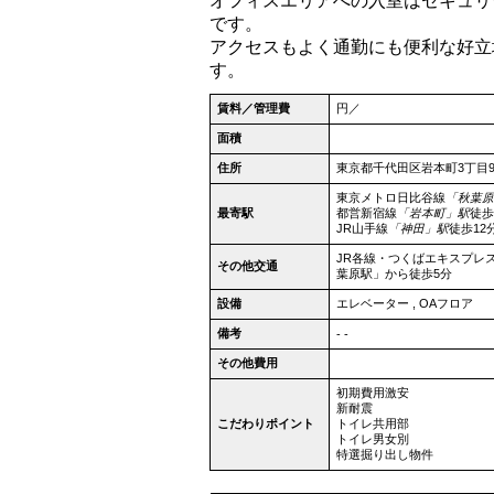
オフィスエリアへの入室はセキュリ
です。
アクセスもよく通勤にも便利な好立
す。
賃料／管理費
円／
面積
住所
東京都
千代田区
岩本町3丁目
東京メトロ日比谷線
「秋葉原
最寄駅
都営新宿線
「岩本町」駅
徒歩
JR山手線
「神田」駅
徒歩12
JR各線・つくばエキスプレ
その他交通
葉原駅」から徒歩5分
設備
エレベーター
,
OAフロア
備考
- -
その他費用
初期費用激安
新耐震
こだわりポイント
トイレ共用部
トイレ男女別
特選掘り出し物件