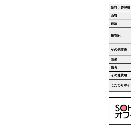
賃料／管理費
面積
住所
最寄駅
その他交通
設備
備考
その他費用
こだわりポイ