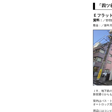
「四ツ
Ｅフラッ
賃料：
／管理
敷金：／築年月：
ＪＲ、地下鉄の
新宿通りから
室内はバス・
オートロック
周辺にはコン