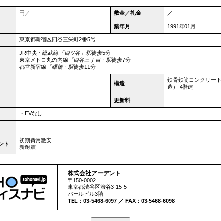
円／
敷金／礼金
／ -
築年月
1991年01月
東京都
新宿区
四谷三栄町2番5号
JR中央・総武線
「四ツ谷」駅
徒歩5分
東京メトロ丸の内線
「四谷三丁目」駅
徒歩7分
都営新宿線
「曙橋」駅
徒歩11分
鉄骨鉄筋コンクリー
構造
造） 4階建
更新料
・EVなし
初期費用激安
ント
新耐震
株式会社アーデント
〒150-0002
東京都
渋谷区
渋谷3-15-5
パールビル3階
TEL：03-5468-6097 ／ FAX：03-5468-6098