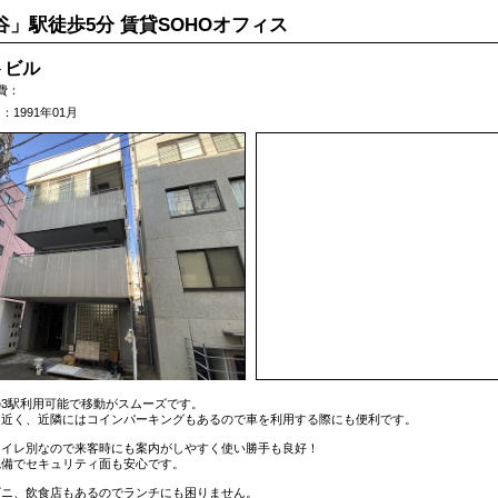
谷」駅徒歩5分 賃貸SOHOオフィス
トビル
費：
1991年01月
3駅利用可能で移動がスムーズです。
も近く、近隣にはコインパーキングもあるので車を利用する際にも便利です。
トイレ別なので来客時にも案内がしやすく使い勝手も良好！
完備でセキュリティ面も安心です。
ビニ、飲食店もあるのでランチにも困りません。