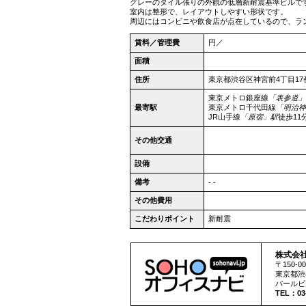
グレーのタイル張りの外観の低層新耐震基準ビルで
室内は整形で、レイアウトしやすい形状です。
周辺にはコンビニや飲食店が点在しているので、ラ
賃料／管理費
円／
面積
住所
東京都
渋谷区
神宮前4丁目17
東京メトロ銀座線
「表参道」
最寄駅
東京メトロ千代田線
「明治神
JR山手線
「原宿」駅
徒歩11
その他交通
設備
備考
- -
その他費用
こだわりポイント
新耐震
株式会
〒150-00
東京都
渋
パールビ
TEL：03-