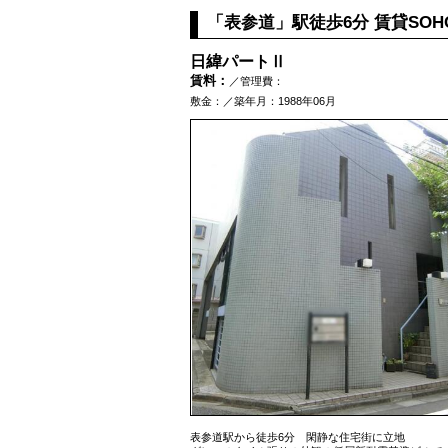
「表参道」駅徒歩6分 賃貸SO
日緯パートⅡ
賃料：
／管理費：
敷金：／築年月：1988年06月
表参道駅から徒歩6分 閑静な住宅街に立地