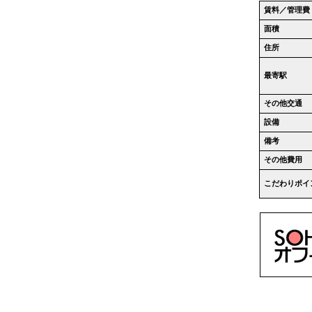
賃料／管理費
面積
住所
最寄駅
その他交通
設備
備考
その他費用
こだわりポイ