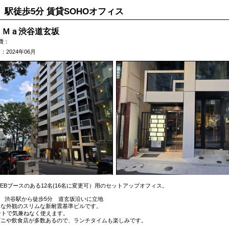
」駅徒歩5分 賃貸SOHOオフィス
ｉＭａ渋谷道玄坂
費：
2024年06月
EBブースのある12名(16名に変更可）用のセットアップオフィス。
竣工 渋谷駅から徒歩5分 道玄坂沿いに立地
ュな外観のスリムな新耐震基準ビルです。
ントで気兼ねなく使えます。
ビニや飲食店が多数あるので、ランチタイムも楽しみです。