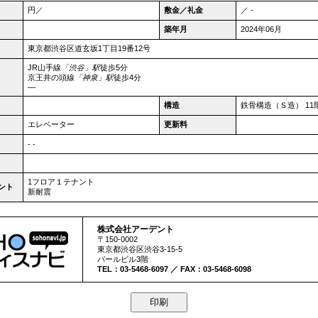
円／
敷金／礼金
／ -
築年月
2024年06月
東京都
渋谷区
道玄坂1丁目19番12号
JR山手線
「渋谷」駅
徒歩5分
京王井の頭線
「神泉」駅
徒歩4分
―
構造
鉄骨構造（Ｓ造） 11
エレベーター
更新料
- -
1フロア１テナント
ント
新耐震
株式会社アーデント
〒150-0002
東京都
渋谷区
渋谷3-15-5
パールビル3階
TEL：03-5468-6097 ／ FAX：03-5468-6098