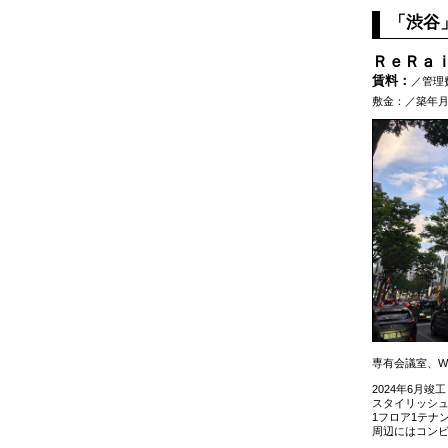
「渋谷
ＲｅＲａ
賃料：
／管理
敷金：／築年月：
専有会議室、W
2024年6月
スタイリッシ
1フロア1テナ
周辺にはコン