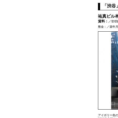
「渋谷
祐真ビル
賃料：
／管理
敷金：／築年月：
アイボリー色