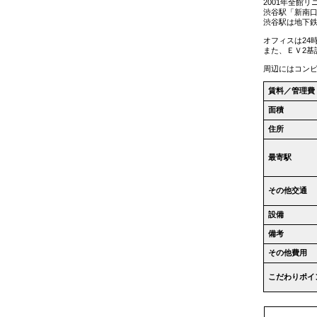
2001年全館
渋谷駅「新南口
渋谷駅は地下鉄
オフィスは24
また、ＥＶ2基
周辺にはコン
賃料／管理費
面積
住所
最寄駅
その他交通
設備
備考
その他費用
こだわりポイ