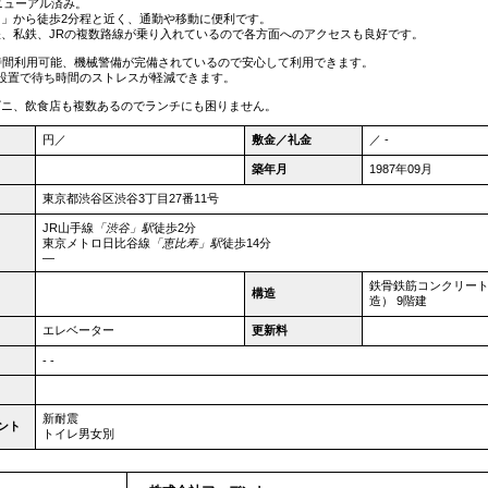
リニューアル済み。
」から徒歩2分程と近く、通勤や移動に便利です。
、私鉄、JRの複数路線が乗り入れているので各方面へのアクセスも良好です。
時間利用可能、機械警備が完備されているので安心して利用できます。
設置で待ち時間のストレスが軽減できます。
ビニ、飲食店も複数あるのでランチにも困りません。
円／
敷金／礼金
／ -
築年月
1987年09月
東京都
渋谷区
渋谷3丁目27番11号
JR山手線
「渋谷」駅
徒歩2分
東京メトロ日比谷線
「恵比寿」駅
徒歩14分
―
鉄骨鉄筋コンクリー
構造
造） 9階建
エレベーター
更新料
- -
新耐震
ント
トイレ男女別