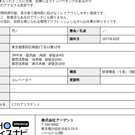
本入ったところに立地、近隣にはコインパーキングがあるので
際のアクセスも良好です。
時間利用可能、長方形で屋内部に柱がなくレイアウトしやすい形状です。
ビニ、飲食店もあるのでランチにも困りません。
川が流れ、自然を感じられる環境でリフレッシュしながらお仕事が捗りそうです。
円／
敷金／礼金
／ -
築年月
1977年10月
東京都
墨田区
両国1丁目12番12号
JR中央・総武線
「両国」駅
徒歩4分
都営浅草線
「浅草橋」駅
徒歩10分
都営浅草線
「東日本橋」駅
徒歩10分
構造
鉄骨構造（Ｓ造） 6
エレベーター
更新料
- -
ント
1フロア１テナント
株式会社アーデント
〒150-0002
東京都
渋谷区
渋谷3-15-5
パールビル3階