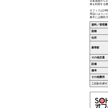
京葉道路から1
車を利用する
オフィスは24
周辺にはコン
裏手には隅田
賃料／管理費
面積
住所
最寄駅
その他交通
設備
備考
その他費用
こだわりポイ