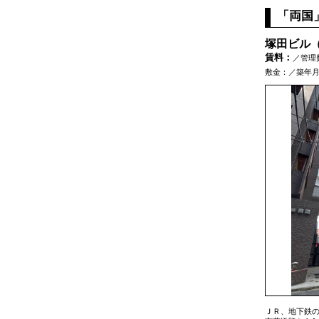
「両国
塚田ビル
賃料：
／管理
敷金：／築年月：
ＪＲ、地下鉄の