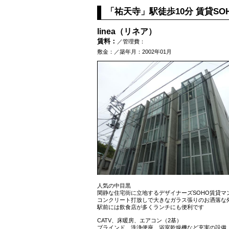
「祐天寺」駅徒歩10分 賃貸SO
linea（リネア）
賃料：
／管理費：
敷金：／築年月：2002年01月
人気の中目黒
閑静な住宅街に立地するデザイナーズSOHO賃貸マ
コンクリート打放しで大きなガラス張りのお洒落な
駅前には飲食店が多くランチにも便利です
CATV、床暖房、エアコン（2基）
ブラインド、洗浄便座、浴室乾燥機など充実の設備