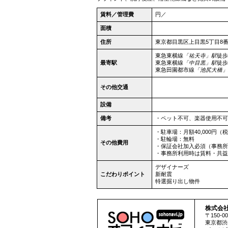
賃料／管理費
円／
面積
住所
東京都
目黒区
上目黒5丁目8番
東急東横線
「祐天寺」駅
徒歩
最寄駅
東急東横線
「中目黒」駅
徒歩
東急田園都市線
「池尻大橋」
その他交通
設備
備考
・ペット不可、楽器使用不可
・駐車場：月額40,000円（
・駐輪場：無料
その他費用
・保証会社加入必須（事務所
・事務所利用時は賃料・共益
デザイナーズ
こだわりポイント
新耐震
特選掘り出し物件
株式会
〒150-00
東京都
渋