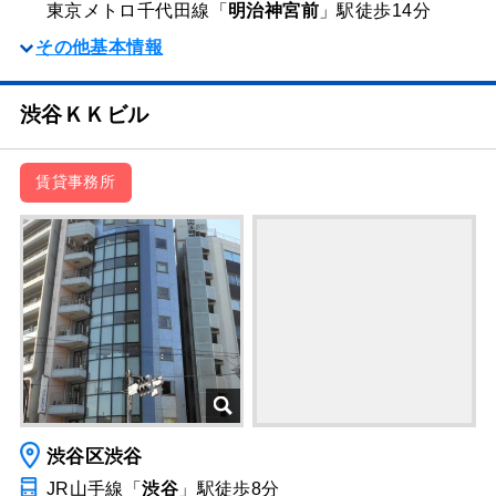
東京メトロ千代田線「
明治神宮前
」駅
徒歩14分
その他基本情報
渋谷ＫＫビル
賃貸事務所
渋谷区渋谷
JR山手線「
渋谷
」駅
徒歩8分