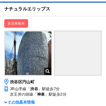
ナチュラルエリップス
賃貸事務所
渋谷区円山町
JR山手線「
渋谷
」駅
徒歩7分
京王井の頭線「
神泉
」駅
徒歩2分
その他基本情報