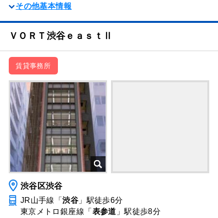
その他基本情報
ＶＯＲＴ渋谷ｅａｓｔⅡ
賃貸事務所
渋谷区渋谷
JR山手線「
渋谷
」駅
徒歩6分
東京メトロ銀座線「
表参道
」駅
徒歩8分