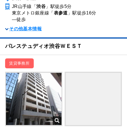
JR山手線「
渋谷
」駅
徒歩5分
東京メトロ銀座線「
表参道
」駅
徒歩16分
―
徒歩
その他基本情報
パレステュディオ渋谷ＷＥＳＴ
賃貸事務所