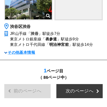
渋谷区渋谷
JR山手線「
渋谷
」駅
徒歩7分
東京メトロ銀座線「
表参道
」駅
徒歩9分
東京メトロ千代田線「
明治神宮前
」駅
徒歩14分
その他基本情報
1
ページ目
（ 86ページ中）
前のページへ
次のページへ