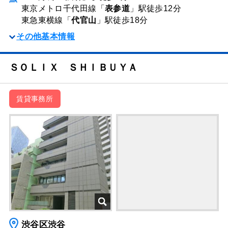
東京メトロ千代田線「
表参道
」駅
徒歩12分
東急東横線「
代官山
」駅
徒歩18分
その他基本情報
ＳＯＬＩＸ ＳＨＩＢＵＹＡ
賃貸事務所
渋谷区渋谷