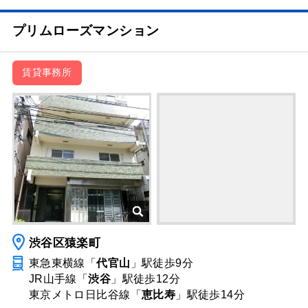
プリムローズマンション
賃貸事務所
渋谷区猿楽町
東急東横線「
代官山
」駅
徒歩9分
JR山手線「
渋谷
」駅
徒歩12分
東京メトロ日比谷線「
恵比寿
」駅
徒歩14分