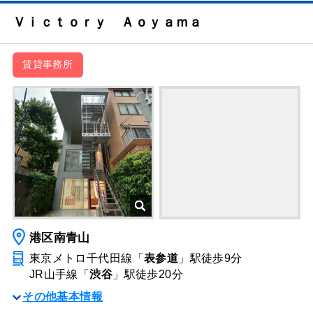
Ｖｉｃｔｏｒｙ Ａｏｙａｍａ
賃貸事務所
港区南青山
東京メトロ千代田線「
表参道
」駅
徒歩9分
JR山手線「
渋谷
」駅
徒歩20分
その他基本情報