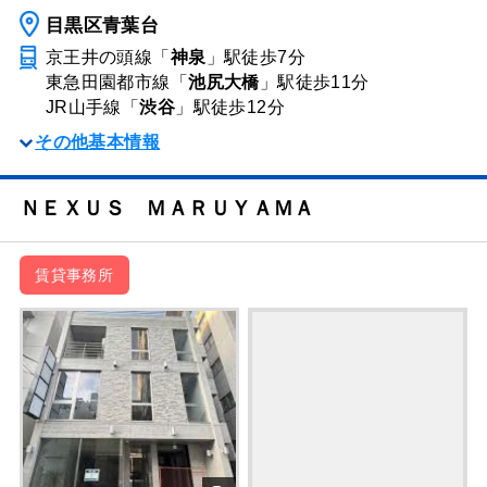
目黒区青葉台
京王井の頭線「
神泉
」駅
徒歩7分
東急田園都市線「
池尻大橋
」駅
徒歩11分
JR山手線「
渋谷
」駅
徒歩12分
その他基本情報
ＮＥＸＵＳ ＭＡＲＵＹＡＭＡ
賃貸事務所