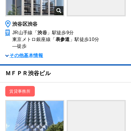
渋谷区渋谷
JR山手線「
渋谷
」駅
徒歩9分
東京メトロ銀座線「
表参道
」駅
徒歩10分
―
徒歩
その他基本情報
ＭＦＰＲ渋谷ビル
賃貸事務所