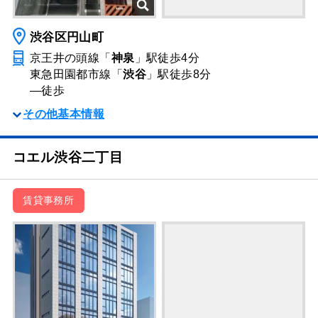
渋谷区円山町
京王井の頭線「
神泉
」駅
徒歩4分
東急田園都市線「
渋谷
」駅
徒歩8分
―
徒歩
その他基本情報
コエル渋谷二丁目
賃貸事務所