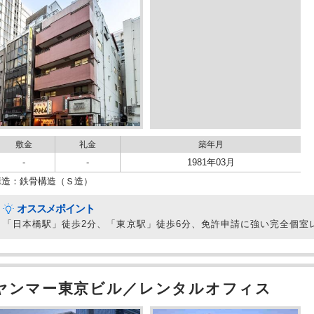
敷金
礼金
築年月
-
-
1981年03月
構造：鉄骨構造（Ｓ造）
オススメポイント
「日本橋駅」徒歩2分、「東京駅」徒歩6分、免許申請に強い完全個室
ヤンマー東京ビル／レンタルオフィス