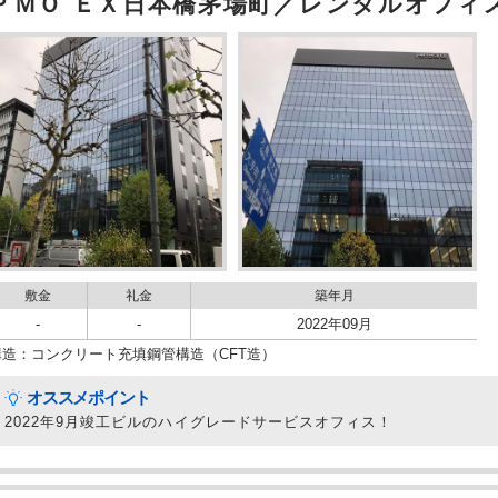
ＰＭＯ ＥＸ日本橋茅場町／レンタルオフィ
敷金
礼金
築年月
-
-
2022年09月
構造：コンクリート充填鋼管構造（CFT造）
オススメポイント
2022年9月竣工ビルのハイグレードサービスオフィス！