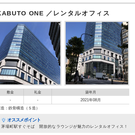
KABUTO ONE ／レンタルオフィス
敷金
礼金
築年月
-
-
2021年08月
構造：鉄骨構造（Ｓ造）
オススメポイント
茅場町駅すぐそば 開放的なラウンジが魅力のレンタルオフィス！