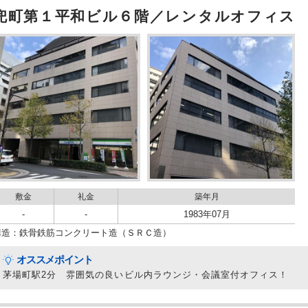
兜町第１平和ビル６階／レンタルオフィス
敷金
礼金
築年月
-
-
1983年07月
構造：鉄骨鉄筋コンクリート造（ＳＲＣ造）
オススメポイント
茅場町駅2分 雰囲気の良いビル内ラウンジ・会議室付オフィス！