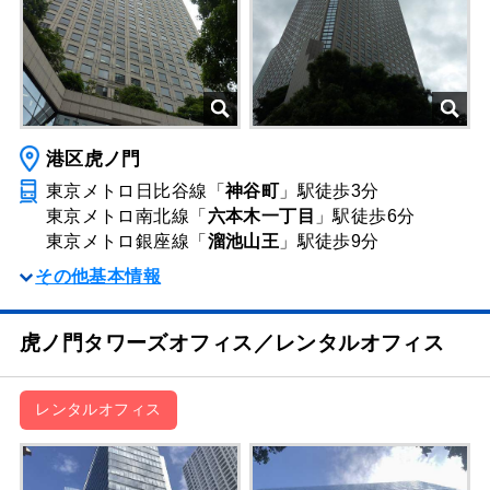
港区虎ノ門
東京メトロ日比谷線「
神谷町
」駅
徒歩3分
東京メトロ南北線「
六本木一丁目
」駅
徒歩6分
東京メトロ銀座線「
溜池山王
」駅
徒歩9分
その他基本情報
虎ノ門タワーズオフィス／レンタルオフィス
レンタルオフィス