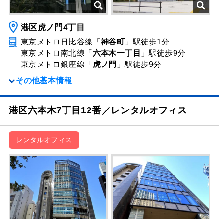
港区虎ノ門4丁目
東京メトロ日比谷線「
神谷町
」駅
徒歩1分
東京メトロ南北線「
六本木一丁目
」駅
徒歩9分
東京メトロ銀座線「
虎ノ門
」駅
徒歩9分
その他基本情報
港区六本木7丁目12番／レンタルオフィス
レンタルオフィス