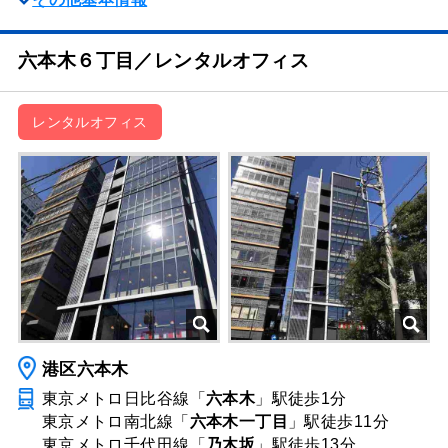
六本木６丁目／レンタルオフィス
レンタルオフィス
港区六本木
東京メトロ日比谷線「
六本木
」駅
徒歩1分
東京メトロ南北線「
六本木一丁目
」駅
徒歩11分
東京メトロ千代田線「
乃木坂
」駅
徒歩13分