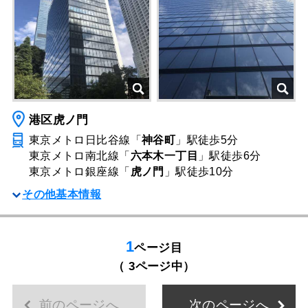
港区虎ノ門
東京メトロ日比谷線「
神谷町
」駅
徒歩5分
東京メトロ南北線「
六本木一丁目
」駅
徒歩6分
東京メトロ銀座線「
虎ノ門
」駅
徒歩10分
その他基本情報
1
ページ目
（ 3ページ中）
前のページへ
次のページへ