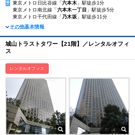
東京メトロ日比谷線「
六本木
」駅
徒歩1分
東京メトロ南北線「
六本木一丁目
」駅
徒歩5分
東京メトロ千代田線「
乃木坂
」駅
徒歩11分
その他基本情報
城山トラストタワー【21階】／レンタルオフィ
ス
レンタルオフィス