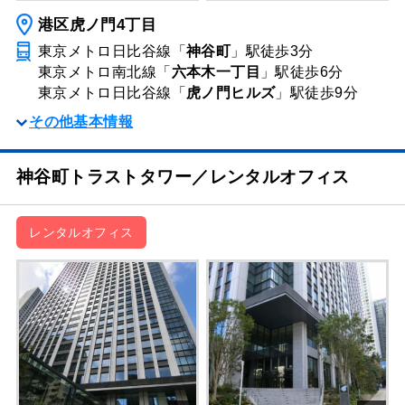
港区虎ノ門4丁目
東京メトロ日比谷線「
神谷町
」駅
徒歩3分
東京メトロ南北線「
六本木一丁目
」駅
徒歩6分
東京メトロ日比谷線「
虎ノ門ヒルズ
」駅
徒歩9分
その他基本情報
神谷町トラストタワー／レンタルオフィス
レンタルオフィス