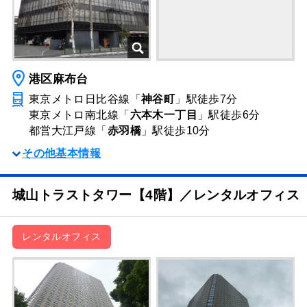
港区麻布台
東京メトロ日比谷線「
神谷町
」駅
徒歩7分
東京メトロ南北線「
六本木一丁目
」駅
徒歩6分
都営大江戸線「
赤羽橋
」駅
徒歩10分
その他基本情報
城山トラストタワー【4階】／レンタルオフィス
レンタルオフィス