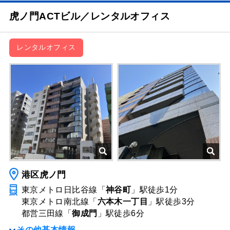
虎ノ門ACTビル／レンタルオフィス
レンタルオフィス
港区虎ノ門
東京メトロ日比谷線「
神谷町
」駅
徒歩1分
東京メトロ南北線「
六本木一丁目
」駅
徒歩3分
都営三田線「
御成門
」駅
徒歩6分
その他基本情報