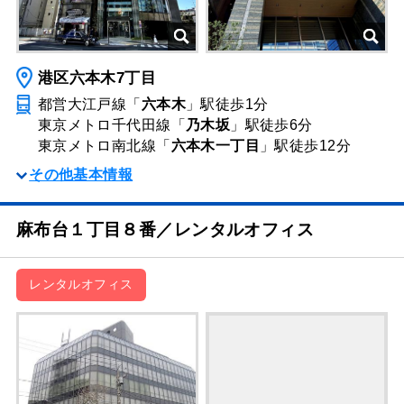
港区六本木7丁目
都営大江戸線「
六本木
」駅
徒歩1分
東京メトロ千代田線「
乃木坂
」駅
徒歩6分
東京メトロ南北線「
六本木一丁目
」駅
徒歩12分
その他基本情報
麻布台１丁目８番／レンタルオフィス
レンタルオフィス