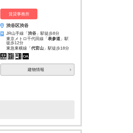
賃貸事務所
渋谷区渋谷
JR山手線「
渋谷
」駅
徒歩8分
東京メトロ千代田線「
表参道
」駅
徒歩12分
東急東横線「
代官山
」駅
徒歩18分
建物情報