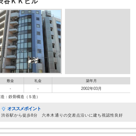
渋谷ＫＫビル
敷金
礼金
築年月
-
-
2002年03月
構造：鉄骨構造（Ｓ造）
オススメポイント
渋谷駅から徒歩8分 六本木通りの交差点沿いに建ち視認性良好