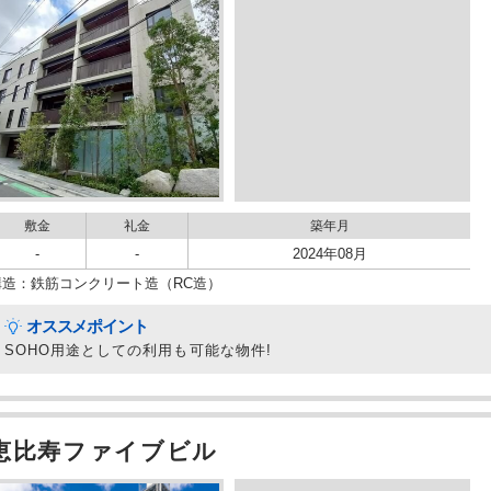
敷金
礼金
築年月
-
-
2024年08月
構造：鉄筋コンクリート造（RC造）
オススメポイント
SOHO用途としての利用も可能な物件!
恵比寿ファイブビル