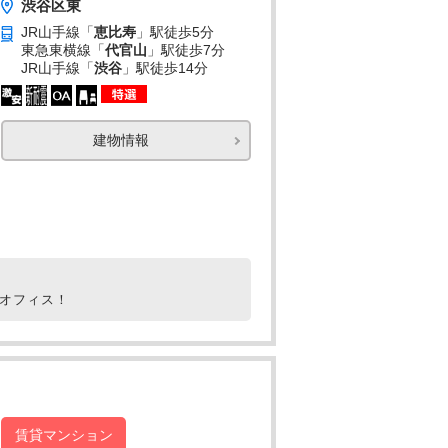
渋谷区東
JR山手線「
恵比寿
」駅
徒歩5分
東急東横線「
代官山
」駅
徒歩7分
JR山手線「
渋谷
」駅
徒歩14分
建物情報
ルオフィス！
賃貸マンション