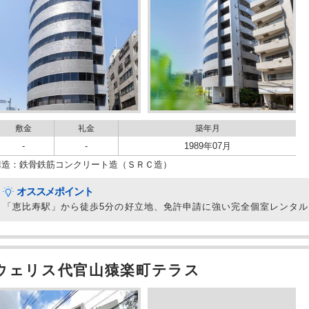
敷金
礼金
築年月
-
-
1989年07月
構造：鉄骨鉄筋コンクリート造（ＳＲＣ造）
オススメポイント
「恵比寿駅」から徒歩5分の好立地、免許申請に強い完全個室レンタ
ウェリス代官⼭猿楽町テラス