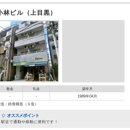
小林ビル（上目黒）
敷金
礼金
築年月
-
-
1989年04月
構造：鉄骨構造（Ｓ造）
オススメポイント
駅近で通勤や移動に便利です！